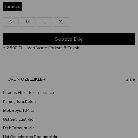
Turuncu
S
M
L
XL
* 2.500 TL Üzeri Vade Farksız 3 Taksit
ÜRÜN ÖZELLIKLERI
Leonas Etekli Takım Turuncu
Kumaş Türü:Keten
Etek Boyu:104 Cm
Üst Sırtı Lastiklidir
Etek Fermuarlıdır
Üst Omuzlardan Bağlamalıdır