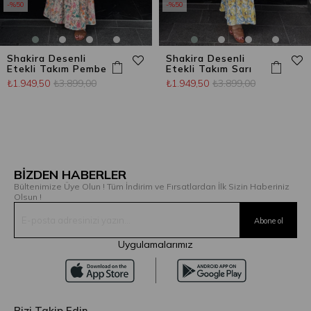
%50
%50
Shakira Desenli
Shakira Desenli
Etekli Takım Pembe
Etekli Takım Sarı
₺1.949,50
₺3.899,00
₺1.949,50
₺3.899,00
BİZDEN HABERLER
Bültenimize Üye Olun ! Tüm İndirim ve Fırsatlardan İlk Sizin Haberiniz
Olsun !
Uygulamalarımız
Bizi Takip Edin