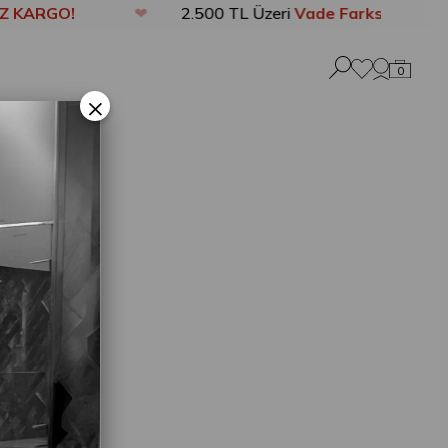
 KARGO!
❤
2.500 TL Üzeri
Vade Farksız 3 Taksi
0
×
L
Tİ
nbul