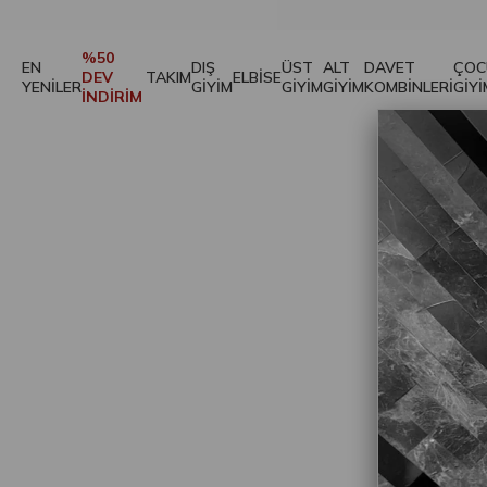
%50
EN
DIŞ
ÜST
ALT
DAVET
ÇOC
DEV
TAKIM
ELBİSE
YENİLER
GİYİM
GİYİM
GİYİM
KOMBİNLERİ
GİYİ
İNDİRİM
B
SA
Adr
Tel