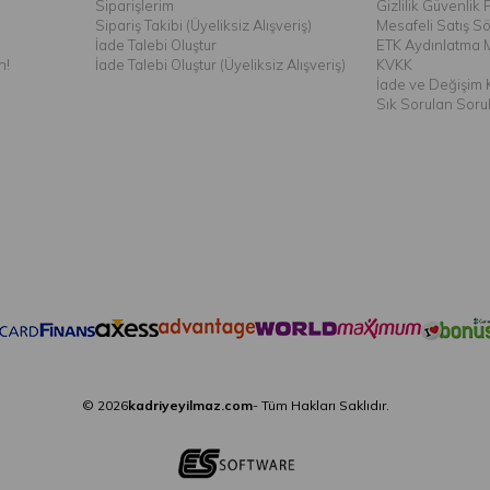
Siparişlerim
Gizlilik Güvenlik P
Sipariş Takibi (Üyeliksiz Alışveriş)
Mesafeli Satış S
İade Talebi Oluştur
ETK Aydınlatma 
n!
İade Talebi Oluştur (Üyeliksiz Alışveriş)
KVKK
İade ve Değişim K
Sık Sorulan Soru
© 2026
kadriyeyilmaz.com
- Tüm Hakları Saklıdır.