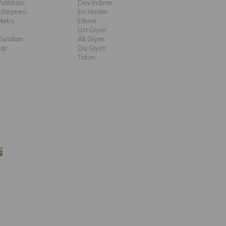
olitikası
Dev İndirim
özleşmesi
En Yeniler
Metni
Elbise
Üst Giyim
uralları
Alt Giyim
lar
Dış Giyim
Takım