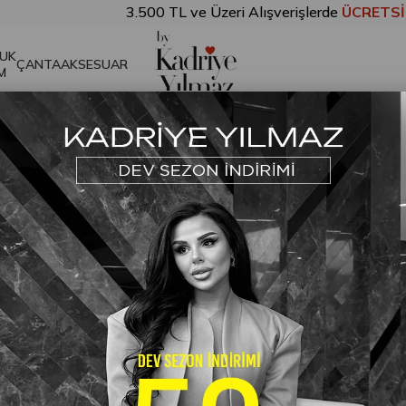
3.500 TL ve Üzeri Alışverişlerde
ÜCRETSİZ
UK
ÇANTA
AKSESUAR
M
ize Ulaşın | KY MODA TEKSTİ
NAYİ TİCARET ANONİM ŞİRKE
es:
Güven Mah. Lalezar Sk. Reis APT No: 22-A Güngören/İsta
efon:
0530 393 54 34