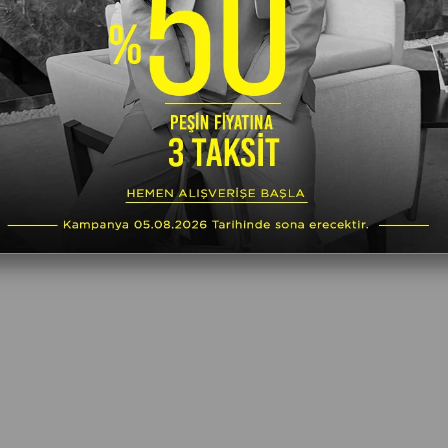
l:
info@kadriyeyilmaz.com
YOL TARİFİ
ARA