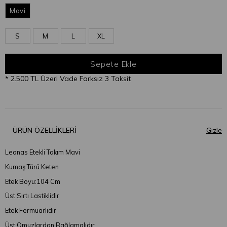
Mavi
S
M
L
XL
* 2.500 TL Üzeri Vade Farksız 3 Taksit
ÜRÜN ÖZELLIKLERI
Leonas Etekli Takım Mavi
Kumaş Türü:Keten
Etek Boyu:104 Cm
Üst Sırtı Lastiklidir
Etek Fermuarlıdır
Üst Omuzlardan Bağlamalıdır