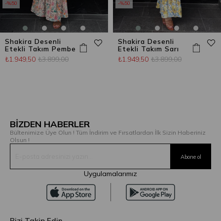
%50
%50
Shakira Desenli
Shakira Desenli
Etekli Takım Pembe
Etekli Takım Sarı
₺1.949,50
₺3.899,00
₺1.949,50
₺3.899,00
BİZDEN HABERLER
Bültenimize Üye Olun ! Tüm İndirim ve Fırsatlardan İlk Sizin Haberiniz
Olsun !
Uygulamalarımız
Bizi Takip Edin