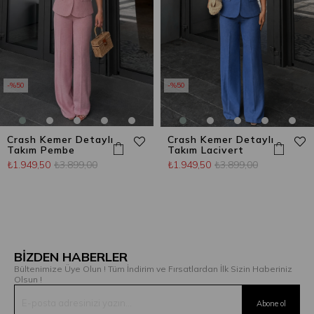
%50
%50
Crash Kemer Detaylı
Crash Kemer Detaylı
Takım Pembe
Takım Lacivert
₺1.949,50
₺3.899,00
₺1.949,50
₺3.899,00
BİZDEN HABERLER
Bültenimize Üye Olun ! Tüm İndirim ve Fırsatlardan İlk Sizin Haberiniz
Olsun !