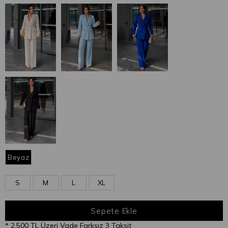
Beyaz
S
M
L
XL
* 2.500 TL Üzeri Vade Farksız 3 Taksit