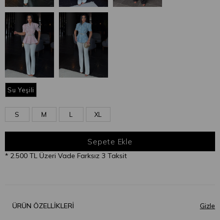
Su Yeşili
S
M
L
XL
* 2.500 TL Üzeri Vade Farksız 3 Taksit
ÜRÜN ÖZELLIKLERI