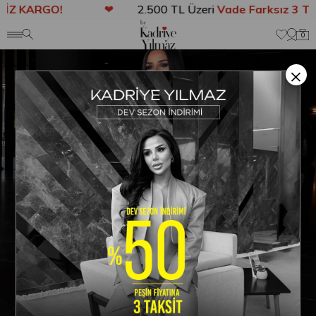
Z KARGO!
❤
2.500 TL Üzeri
Vade Farksız 3 Taks
Anasayfa
TAKIM
Zebras Puantiye Ceket Detaylı Pantolonlu Takım S
0
×