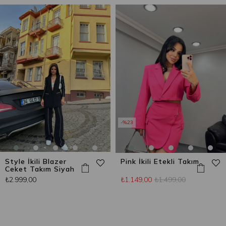
%23
Style İkili Blazer
Pink İkili Etekli Takım
Ceket Takım Siyah
₺2.999,00
₺1.149,00
₺1.499,00