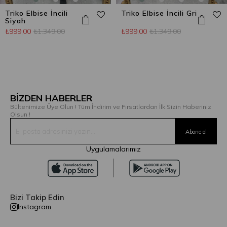
Triko Elbise İncili
Triko Elbise İncili Gri
Siyah
₺999,00
₺1.349,00
₺999,00
₺1.349,00
BİZDEN HABERLER
Bültenimize Üye Olun ! Tüm İndirim ve Fırsatlardan İlk Sizin Haberiniz
Olsun !
Uygulamalarımız
Bizi Takip Edin
Instagram