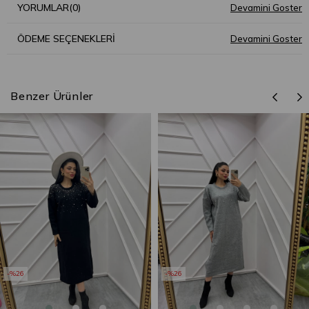
YORUMLAR
(0)
ÖDEME SEÇENEKLERI
Benzer Ürünler
%26
%26