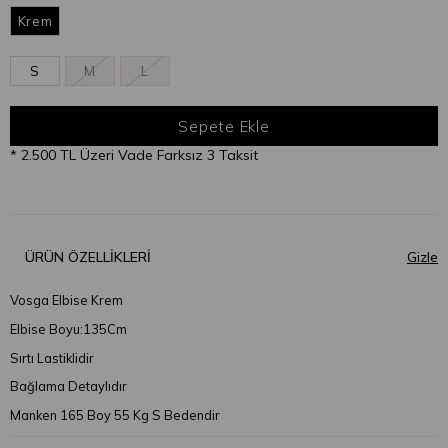
Krem
S
M
L
* 2.500 TL Üzeri Vade Farksız 3 Taksit
ÜRÜN ÖZELLIKLERI
Vosga Elbise Krem
Elbise Boyu:135Cm
Sırtı Lastiklidir
Bağlama Detaylıdır
Manken 165 Boy 55 Kg S Bedendir