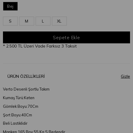
Bej
S
M
L
XL
* 2.500 TL Üzeri Vade Farksız 3 Taksit
ÜRÜN ÖZELLIKLERI
Verto Desenli Şortlu Takım
Kumaş Türü:Keten
Gömlek Boyu:70Cm
Şort Boyu:40Cm
Beli Lastiklidir
Manken 165 Boy 55 Kg S Bedendir