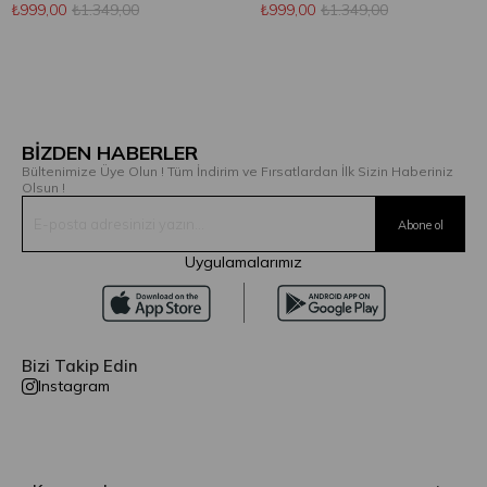
₺999,00
₺1.349,00
₺999,00
₺1.349,00
BİZDEN HABERLER
Bültenimize Üye Olun ! Tüm İndirim ve Fırsatlardan İlk Sizin Haberiniz
Olsun !
Uygulamalarımız
Bizi Takip Edin
Instagram