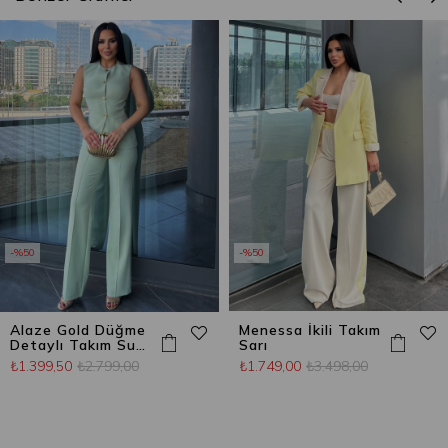
%50
%50
Alaze Gold Düğme
Menessa İkili Takım
Detaylı Takım Su
Sarı
Yeşili
₺1.399,50
₺2.799,00
₺1.749,00
₺3.498,00