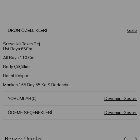
ÜRÜN ÖZELLIKLERI
Sresa İkili Takım Bej
Üst Boyu:65Cm
Alt Boyu:110 Cm
Body ÇıtÇıtlıdır
Rahat Kalıptır
Manken 165 Boy 55 Kg S Bedendir
YORUMLAR
(0)
ÖDEME SEÇENEKLERI
Benzer Ürünler