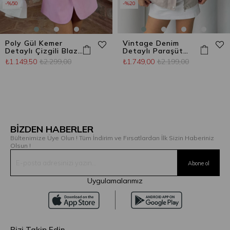
%50
%20
Poly Gül Kemer
Vintage Denim
Detaylı Çizgili Blazer
Detaylı Paraşüt
Ceket Şeker Pembe
Ceket Bej
₺1.149,50
₺2.299,00
₺1.749,00
₺2.199,00
BİZDEN HABERLER
Bültenimize Üye Olun ! Tüm İndirim ve Fırsatlardan İlk Sizin Haberiniz
Olsun !
Uygulamalarımız
Bizi Takip Edin