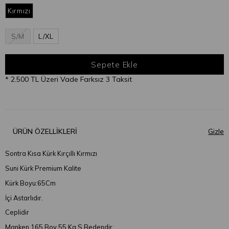
Kırmızı
S/M
L/XL
* 2.500 TL Üzeri Vade Farksız 3 Taksit
ÜRÜN ÖZELLIKLERI
Sontra Kısa Kürk Kırçıllı Kırmızı
Suni Kürk Premium Kalite
Kürk Boyu:65Cm
İçi Astarlıdır.
Ceplidir
Manken 165 Boy 55 Kg S Bedendir