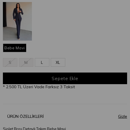
Bebe Mavi
S
M
L
XL
* 2.500 TL Üzeri Vade Farksız 3 Taksit
ÜRÜN ÖZELLIKLERI
Siolet Broş Detaylı Takım Bebe Mavi