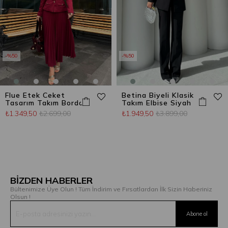
%50
%50
Flue Etek Ceket
Betina Biyeli Klasik
Tasarım Takım Bordo
Takım Elbise Siyah
₺1.349,50
₺2.699,00
₺1.949,50
₺3.899,00
BİZDEN HABERLER
Bültenimize Üye Olun ! Tüm İndirim ve Fırsatlardan İlk Sizin Haberiniz
Olsun !