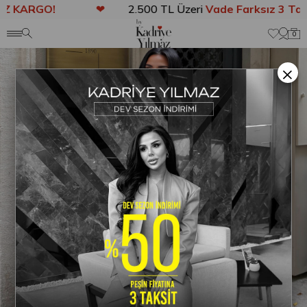
 KARGO!
❤
2.500 TL Üzeri
Vade Farksız 3 Taks
Anasayfa
DIŞ GİYİM
Sinyore İthal Uzun Kürk Bej
0
×