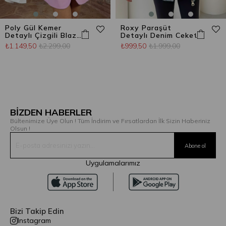
Poly Gül Kemer
Roxy Paraşüt
Detaylı Çizgili Blazer
Detaylı Denim Ceket
Ceket Şeker Pembe
₺1.149,50
₺2.299,00
₺999,50
₺1.999,00
BİZDEN HABERLER
Bültenimize Üye Olun ! Tüm İndirim ve Fırsatlardan İlk Sizin Haberiniz
Olsun !
Uygulamalarımız
Bizi Takip Edin
Instagram