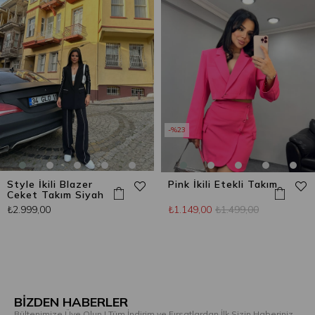
%23
Style İkili Blazer
Pink İkili Etekli Takım
Ceket Takım Siyah
₺2.999,00
₺1.149,00
₺1.499,00
BİZDEN HABERLER
Bültenimize Üye Olun ! Tüm İndirim ve Fırsatlardan İlk Sizin Haberiniz