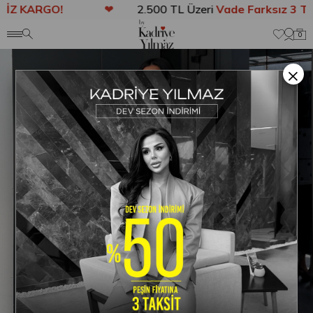
Z KARGO!
❤
2.500 TL Üzeri
Vade Farksız 3 Taks
Anasayfa
TAKIM
Sibisa Puantiye Detaylı Etekli Takım Beyaz
0
×