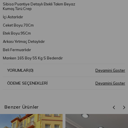
Sibisa Puantiye Detaylı Etekli Takım Beyaz
Kumaş Türü:Crep
İçi Astarlıdır
Ceket Boyu:70Cm
Etek Boyu:95Cm
Arkası Yırtmaç Detaylıdır
Beli Fermuarlıdır
Manken 165 Boy 55 Kg S Bedendir
YORUMLAR
(0)
ÖDEME SEÇENEKLERI
Benzer Ürünler