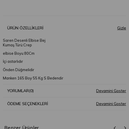
ÜRÜN ÖZELLIKLERI
Saren Desenli Elbise Bej
Kumaş Türü:Crep
elbise Boyu:80Cm
İçi astarlıdır
Önden Düğmelidir
Manken 165 Boy 55 Kg S Bedendir
YORUMLAR
(0)
ÖDEME SEÇENEKLERI
Benzer Ürünler