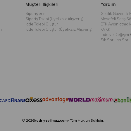
Müşteri İlişkileri
Yardım
Siparişlerim
Gizlilik Güvenlik P
Sipariş Takibi (Üyeliksiz Alışveriş)
Mesafeli Satış S
İade Talebi Oluştur
ETK Aydınlatma 
n!
İade Talebi Oluştur (Üyeliksiz Alışveriş)
KVKK
İade ve Değişim K
Sık Sorulan Soru
© 2026
kadriyeyilmaz.com
- Tüm Hakları Saklıdır.