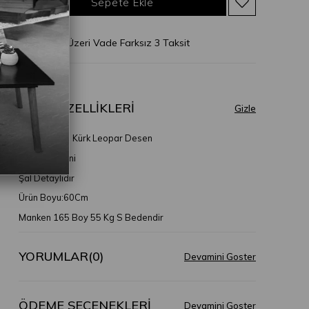
* 2.500 TL Üzeri Vade Farksız 3 Taksit
ÜRÜN ÖZELLIKLERI
Sansiro İthal Kürk Leopar Desen
İthal Kürk Suni
Şal Detaylıdır
Ürün Boyu:60Cm
Manken 165 Boy 55 Kg S Bedendir
YORUMLAR
(0)
ÖDEME SEÇENEKLERI