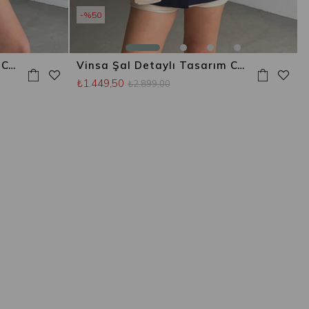
%50
Vinsa Şal Detaylı Tasarım Ceket Taş
Vinsa Şal Detaylı Tasarım Ceket Lacivert
₺1.449,50
₺2.899,00