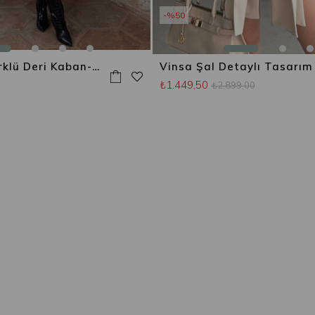
%50
Rufina İçi Kürklü Deri Kaban-Beyaz
₺1.449,50
₺2.899,00