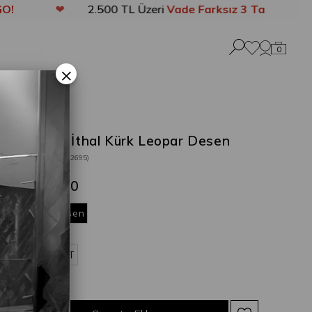
❤
2.500 TL Üzeri
Vade Farksız 3 Taksit
❤
0
×
Sansiro İthal Kürk Leopar Desen
Stok Kodu
(202695)
₺4.699,00
leopar desen
STANDART