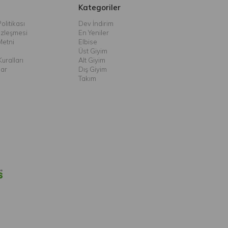
Kategoriler
olitikası
Dev İndirim
özleşmesi
En Yeniler
Metni
Elbise
Üst Giyim
uralları
Alt Giyim
lar
Dış Giyim
Takım