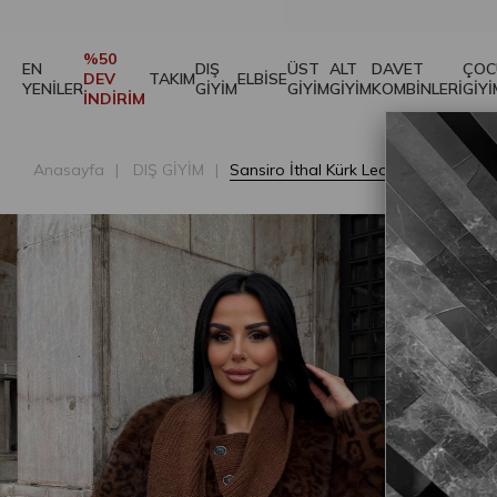
%50
EN
DIŞ
ÜST
ALT
DAVET
ÇOC
DEV
TAKIM
ELBİSE
YENİLER
GİYİM
GİYİM
GİYİM
KOMBİNLERİ
GİYİ
İNDİRİM
Anasayfa
DIŞ GİYİM
Sansiro İthal Kürk Leopar Desen