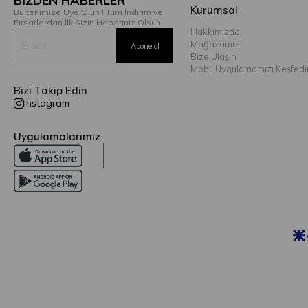
BİZDEN HABERLER
Kurumsal
Bültenimize Üye Olun ! Tüm İndirim ve
Fırsatlardan İlk Sizin Haberiniz Olsun !
Hakkımızda
Mağazamız
Bize Ulaşın
Mobil Uygulamamızı Keşfedi
Bizi Takip Edin
Instagram
Uygulamalarımız