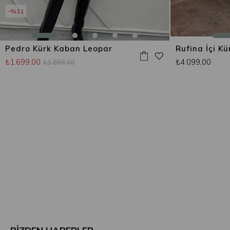
%11
Pedro Kürk Kaban Leopar
₺1.699,00
₺4.099,00
₺1.899,00