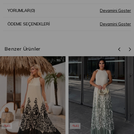
YORUMLAR
(0)
ÖDEME SEÇENEKLERI
Benzer Ürünler
%41
%41