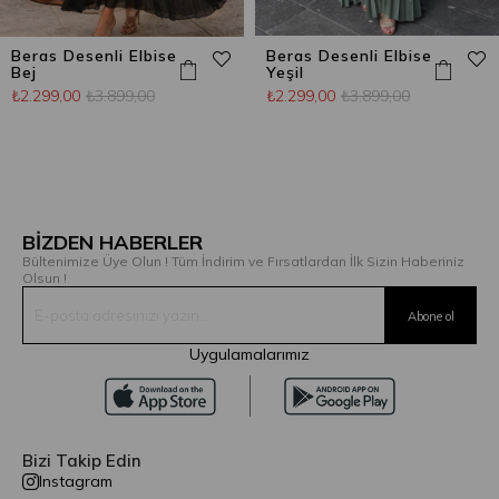
Beras Desenli Elbise
Beras Desenli Elbise
Bej
Yeşil
₺2.299,00
₺3.899,00
₺2.299,00
₺3.899,00
BİZDEN HABERLER
Bültenimize Üye Olun ! Tüm İndirim ve Fırsatlardan İlk Sizin Haberiniz
Olsun !
Uygulamalarımız
Bizi Takip Edin
Instagram