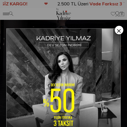
İZ KARGO!
❤
2.500 TL Üzeri
Vade Farksız 3 Ta
Anasayfa
ELBİSE
Salvos Dantel Detaylı Elbise Krem
0
×