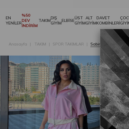
Sabira Spor Takım Pembe
₺2.049,50
₺4.099
%50
EN
DIŞ
ÜST
ALT
DAVET
ÇOC
DEV
TAKIM
ELBİSE
YENİLER
GİYİM
GİYİM
GİYİM
KOMBİNLERİ
GİYİ
İNDİRİM
Anasayfa
TAKIM
SPOR TAKIMLAR
Sabira Spor Takım 