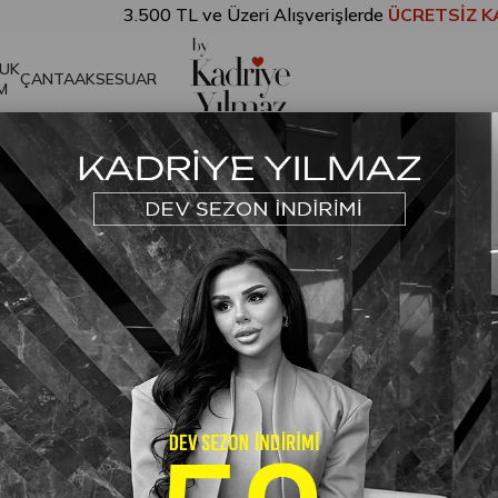
3.500 TL ve Üzeri Alışverişlerde
ÜCRETSİZ KARGO!
Pembe
,00
UK
ÇANTA
AKSESUAR
M
Pembe