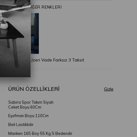
ÜRÜNÜN DİĞER RENKLERİ
* 2.500 TL Üzeri Vade Farksız 3 Taksit
ÜRÜN ÖZELLIKLERI
Sabira Spor Takım Siyah
Ceket Boyu:60Cm
Eşofman Boyu:110Cm
Beli Lastiklidir
Manken 165 Boy 55 Kg S Bedendir