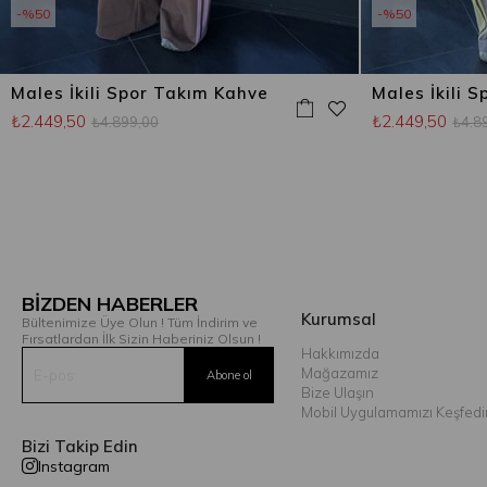
%50
%50
Males İkili Spor Takım Kahve
Males İkili S
₺2.449,50
₺2.449,50
₺4.899,00
₺4.8
BİZDEN HABERLER
Kurumsal
Bültenimize Üye Olun ! Tüm İndirim ve
Fırsatlardan İlk Sizin Haberiniz Olsun !
Hakkımızda
Mağazamız
Bize Ulaşın
Mobil Uygulamamızı Keşfedi
Bizi Takip Edin
Instagram