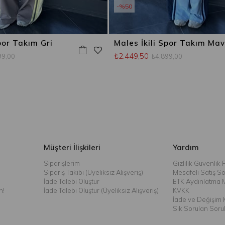
%50
por Takım Gri
Males İkili Spor Takım Mav
₺2.449,50
99,00
₺4.899,00
Müşteri İlişkileri
Yardım
Siparişlerim
Gizlilik Güvenlik P
Sipariş Takibi (Üyeliksiz Alışveriş)
Mesafeli Satış S
İade Talebi Oluştur
ETK Aydınlatma 
n!
İade Talebi Oluştur (Üyeliksiz Alışveriş)
KVKK
İade ve Değişim K
Sık Sorulan Soru