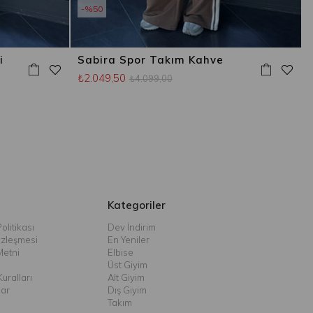
%50
i
Sabira Spor Takım Kahve
₺2.049,50
₺4.099,00
Kategoriler
olitikası
Dev İndirim
özleşmesi
En Yeniler
Metni
Elbise
Üst Giyim
uralları
Alt Giyim
lar
Dış Giyim
Takım