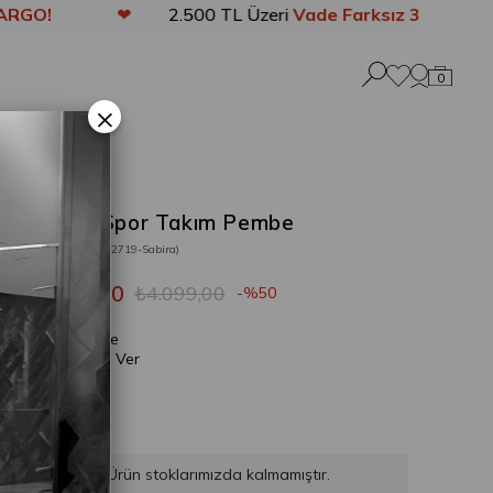
❤
2.500 TL Üzeri
Vade Farksız 3 Taksit
❤
0
×
Sabira Spor Takım Pembe
Stok Kodu
(202719-Sabira)
₺2.049,50
₺4.099,00
50
Gelince
Haber Ver
Ürün stoklarımızda kalmamıştır.