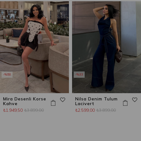
%50
%33
Mira Desenli Korse
Nilsa Denim Tulum
Kahve
Lacivert
₺1.949,50
₺3.899,00
₺2.599,00
₺3.899,00