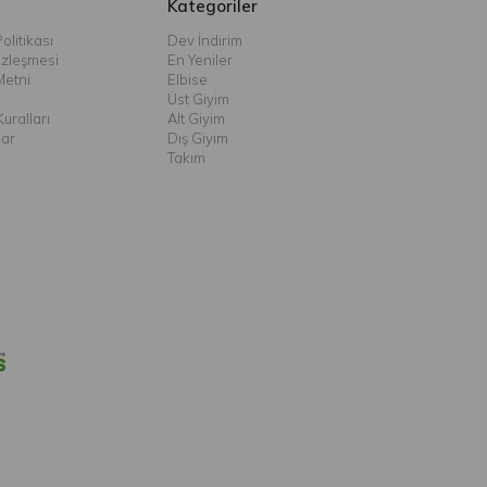
Kategoriler
olitikası
Dev İndirim
özleşmesi
En Yeniler
Metni
Elbise
Üst Giyim
uralları
Alt Giyim
lar
Dış Giyim
Takım