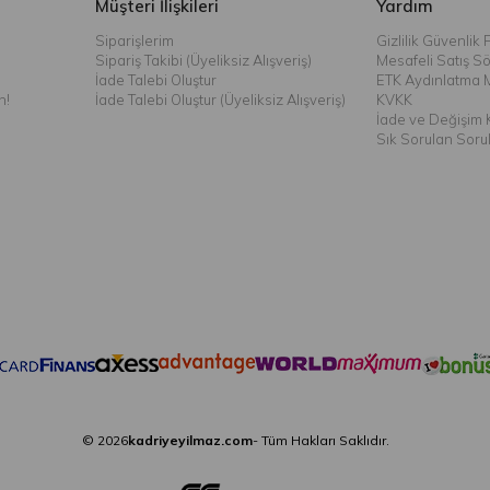
Müşteri İlişkileri
Yardım
Siparişlerim
Gizlilik Güvenlik P
Sipariş Takibi (Üyeliksiz Alışveriş)
Mesafeli Satış S
İade Talebi Oluştur
ETK Aydınlatma 
n!
İade Talebi Oluştur (Üyeliksiz Alışveriş)
KVKK
İade ve Değişim K
Sık Sorulan Soru
© 2026
kadriyeyilmaz.com
- Tüm Hakları Saklıdır.