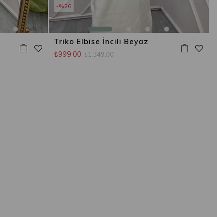
%26
Triko Elbise İncili Beyaz
₺999,00
₺1.349,00