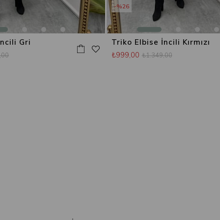
%26
ncili Gri
Triko Elbise İncili Kırmızı
₺999,00
,00
₺1.349,00