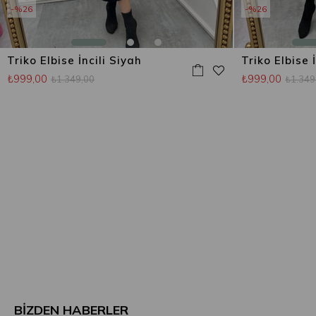
%26
%26
Triko Elbise İncili Siyah
Triko Elbise İ
₺999,00
₺999,00
₺1.349,00
₺1.349
BİZDEN HABERLER