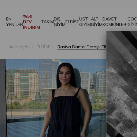
3.
%50
EN
DIŞ
ÜST
ALT
DAVET
ÇOC
DEV
TAKIM
ELBİSE
YENİLER
GİYİM
GİYİM
GİYİM
KOMBİNLERİ
GİYİ
İNDİRİM
Anasayfa
ELBİSE
Rasiva Dantel Detaylı Elbise Siyah