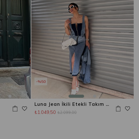
%50
Luna Jean İkili Etekli Takım Mavi
₺1.049,50
₺2.099,00