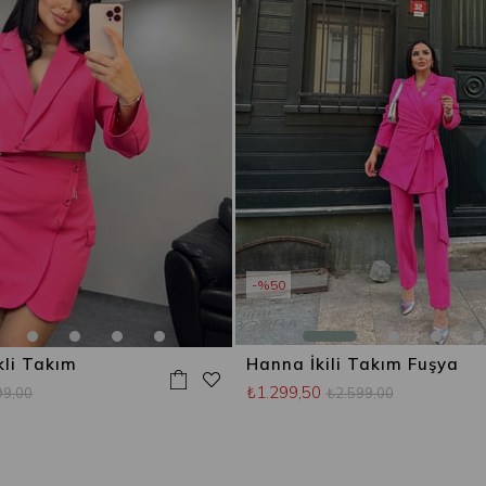
%50
ekli Takım
Hanna İkili Takım Fuşya
₺1.299,50
99,00
₺2.599,00