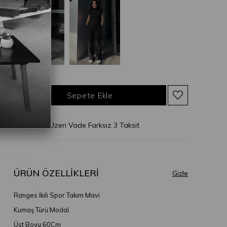
* 2.500 TL Üzeri Vade Farksız 3 Taksit
ÜRÜN ÖZELLIKLERI
Ranges İkili Spor Takım Mavi
Kumaş Türü:Modal
Üst Boyu:60Cm