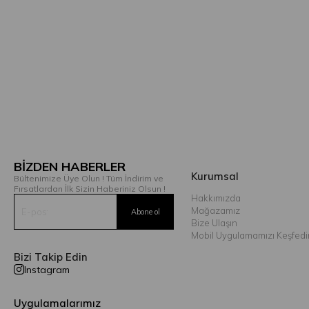
BİZDEN HABERLER
Kurumsal
Bültenimize Üye Olun ! Tüm İndirim ve
Fırsatlardan İlk Sizin Haberiniz Olsun !
Hakkımızda
Mağazamız
Bize Ulaşın
Mobil Uygulamamızı Keşfedi
Bizi Takip Edin
Instagram
Uygulamalarımız