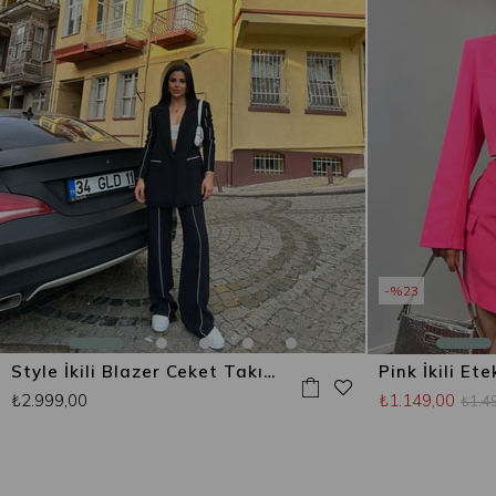
%23
Style İkili Blazer Ceket Takım Siyah
Pink İkili Et
₺2.999,00
₺1.149,00
₺1.4