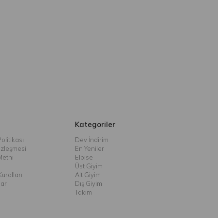
Kategoriler
olitikası
Dev İndirim
özleşmesi
En Yeniler
Metni
Elbise
Üst Giyim
uralları
Alt Giyim
lar
Dış Giyim
Takım