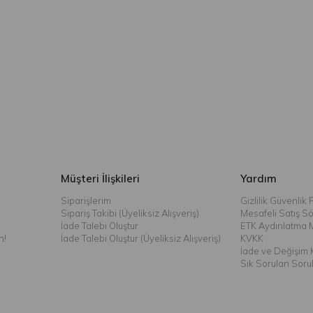
Müşteri İlişkileri
Yardım
Siparişlerim
Gizlilik Güvenlik P
Sipariş Takibi (Üyeliksiz Alışveriş)
Mesafeli Satış S
İade Talebi Oluştur
ETK Aydınlatma 
n!
İade Talebi Oluştur (Üyeliksiz Alışveriş)
KVKK
İade ve Değişim K
Sık Sorulan Soru