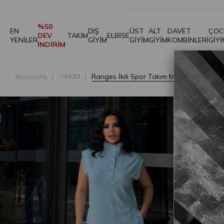
%50
EN
DIŞ
ÜST
ALT
DAVET
ÇOC
DEV
TAKIM
ELBİSE
YENİLER
GİYİM
GİYİM
GİYİM
KOMBİNLERİ
GİYİ
İNDİRİM
Anasayfa
TAKIM
Ranges İkili Spor Takım Mavi