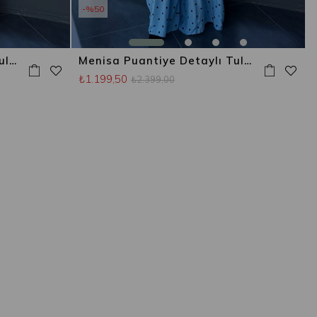
%50
Menisa Puantiye Detaylı Tulum Pembe
Menisa Puantiye Detaylı Tulum Mavi
₺1.199,50
₺2.399,00