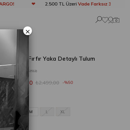
❤
2.500 TL Üzeri
Vade Farksız 3 Taksit
❤
0
×
Ozmos Fırfır Yaka Detaylı Tulum
Beyaz
Stok Kodu
(202512)
₺1.249,50
₺2.499,00
50
Beyaz
S
M
L
XL