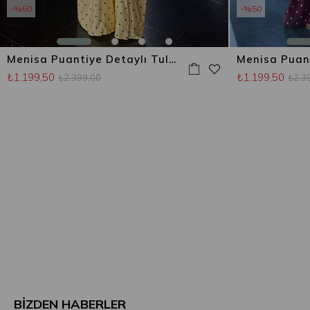
%50
%50
Menisa Puantiye Detaylı Tulum Sarı
₺1.199,50
₺1.199,50
₺2.399,00
₺2.3
BİZDEN HABERLER