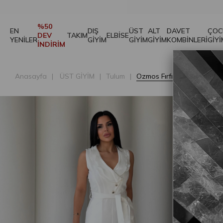
%50
EN
DIŞ
ÜST
ALT
DAVET
ÇOC
DEV
TAKIM
ELBİSE
YENİLER
GİYİM
GİYİM
GİYİM
KOMBİNLERİ
GİYİ
İNDİRİM
Anasayfa
ÜST GİYİM
Tulum
Ozmos Fırfır Yaka Detaylı