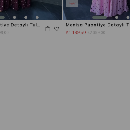
%50
Menisa Puantiye Detaylı Tulum Bordo
₺1.199,50
99,00
₺2.399,00