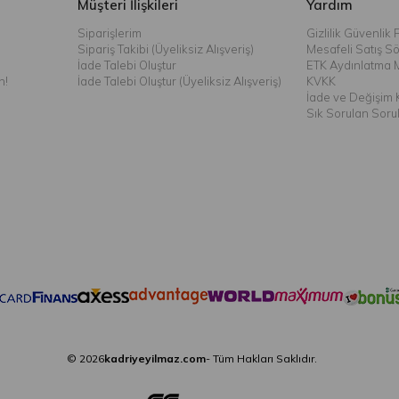
Müşteri İlişkileri
Yardım
Siparişlerim
Gizlilik Güvenlik P
Sipariş Takibi (Üyeliksiz Alışveriş)
Mesafeli Satış S
İade Talebi Oluştur
ETK Aydınlatma 
n!
İade Talebi Oluştur (Üyeliksiz Alışveriş)
KVKK
İade ve Değişim K
Sık Sorulan Soru
© 2026
kadriyeyilmaz.com
- Tüm Hakları Saklıdır.