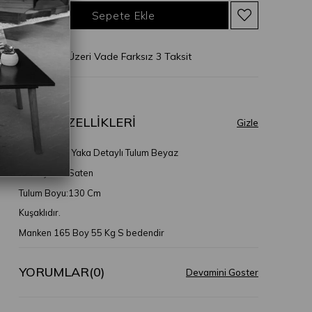
* 2.500 TL Üzeri Vade Farksız 3 Taksit
ÜRÜN ÖZELLIKLERI
Ozmos Fırfır Yaka Detaylı Tulum Beyaz
Kumaş Türü:Saten
Tulum Boyu:130 Cm
Kuşaklıdır.
Manken 165 Boy 55 Kg S bedendir
YORUMLAR
(0)