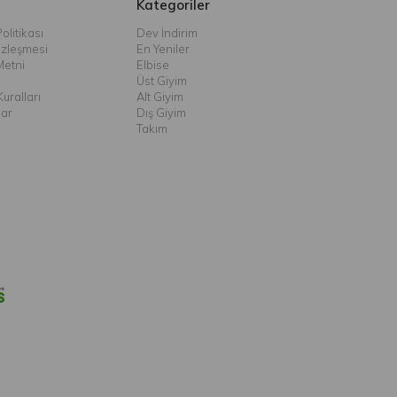
Kategoriler
olitikası
Dev İndirim
özleşmesi
En Yeniler
Metni
Elbise
Üst Giyim
uralları
Alt Giyim
lar
Dış Giyim
Takım