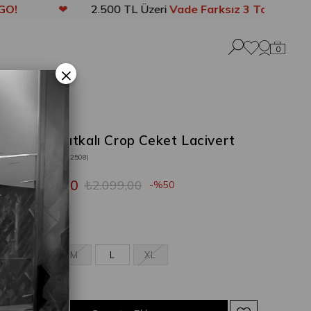
❤
2.500 TL Üzeri
Vade Farksız 3 Taksit
❤
0
×
Noss Vatkalı Crop Ceket Lacivert
Stok Kodu
(202508)
₺1.049,50
₺2.099,00
50
Lacivert
S
M
L
XL