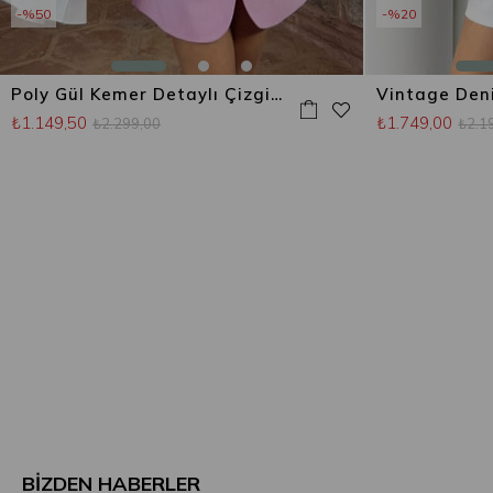
%50
%20
Poly Gül Kemer Detaylı Çizgili Blazer Ceket Şeker Pembe
₺1.149,50
₺1.749,00
₺2.299,00
₺2.1
BİZDEN HABERLER