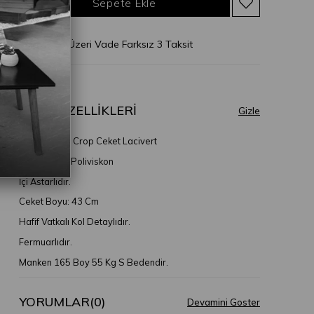
* 2.500 TL Üzeri Vade Farksız 3 Taksit
ÜRÜN ÖZELLIKLERI
Noss Vatkalı Crop Ceket Lacivert
Kumaş Türü: Poliviskon
İçi Astarlıdır.
Ceket Boyu: 43 Cm
Hafif Vatkalı Kol Detaylıdır.
Fermuarlıdır.
Manken 165 Boy 55 Kg S Bedendir.
YORUMLAR
(0)