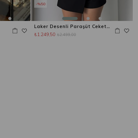
%50
Laker Desenli Paraşüt Ceket Yeşil
₺1.249,50
₺2.499,00