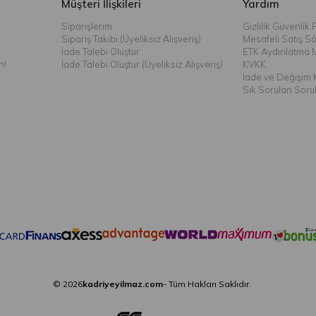
Müşteri İlişkileri
Yardım
Siparişlerim
Gizlilik Güvenlik P
Sipariş Takibi (Üyeliksiz Alışveriş)
Mesafeli Satış S
İade Talebi Oluştur
ETK Aydınlatma 
n!
İade Talebi Oluştur (Üyeliksiz Alışveriş)
KVKK
İade ve Değişim K
Sık Sorulan Soru
© 2026
kadriyeyilmaz.com
- Tüm Hakları Saklıdır.