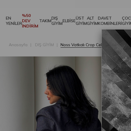
%50
EN
DIŞ
ÜST
ALT
DAVET
ÇOC
DEV
TAKIM
ELBİSE
YENİLER
GİYİM
GİYİM
GİYİM
KOMBİNLERİ
GİYİ
İNDİRİM
Anasayfa
DIŞ GİYİM
Noss Vatkalı Crop Ceket Lacivert