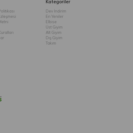
Kategoriler
olitikası
Dev İndirim
özleşmesi
En Yeniler
Metni
Elbise
Üst Giyim
uralları
Alt Giyim
lar
Dış Giyim
Takım