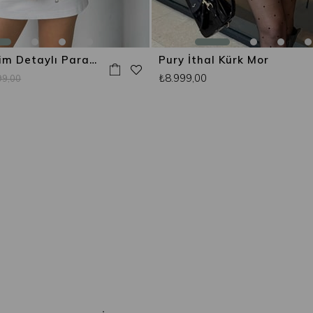
Vintage Denim Detaylı Paraşüt Ceket Bej
Pury İthal Kürk Mor
₺8.999,00
99,00