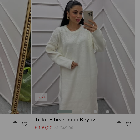
%26
Triko Elbise İncili Beyaz
₺999,00
₺1.349,00