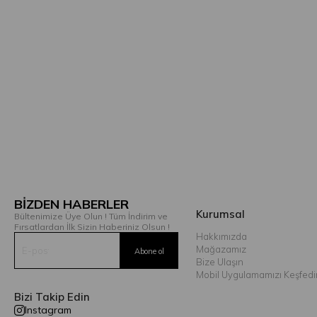
BİZDEN HABERLER
Kurumsal
Bültenimize Üye Olun ! Tüm İndirim ve
Fırsatlardan İlk Sizin Haberiniz Olsun !
Hakkımızda
Mağazamız
Bize Ulaşın
Mobil Uygulamamızı Keşfedi
Bizi Takip Edin
Instagram