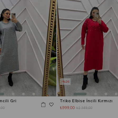
%26
ncili Gri
Triko Elbise İncili Kırmızı
₺999,00
,00
₺1.349,00