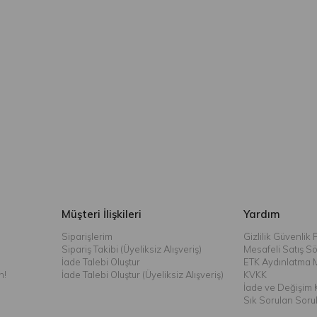
Müşteri İlişkileri
Yardım
Siparişlerim
Gizlilik Güvenlik P
Sipariş Takibi (Üyeliksiz Alışveriş)
Mesafeli Satış S
İade Talebi Oluştur
ETK Aydınlatma 
n!
İade Talebi Oluştur (Üyeliksiz Alışveriş)
KVKK
İade ve Değişim K
Sık Sorulan Soru