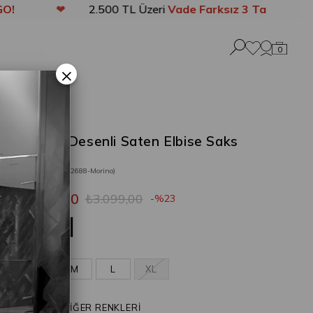
❤
2.500 TL Üzeri
Vade Farksız 3 Taksit
❤
0
×
Morino Desenli Saten Elbise Saks
Mavi
Stok Kodu
(202688-Morino)
₺2.399,00
₺3.099,00
23
Saks Mavi
S
M
L
XL
ÜRÜNÜN DİĞER RENKLERİ