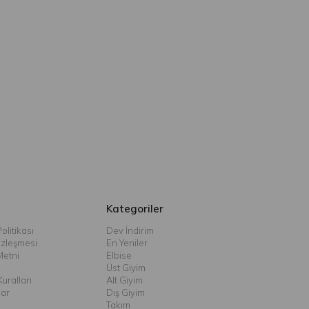
Kategoriler
olitikası
Dev İndirim
özleşmesi
En Yeniler
Metni
Elbise
Üst Giyim
uralları
Alt Giyim
lar
Dış Giyim
Takım