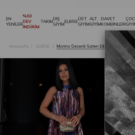
%50
EN
DIŞ
ÜST
ALT
DAVET
ÇOC
DEV
TAKIM
ELBİSE
YENİLER
GİYİM
GİYİM
GİYİM
KOMBİNLERİ
GİYİ
İNDİRİM
Anasayfa
ELBİSE
Morino Desenli Saten Elbise Saks Mavi