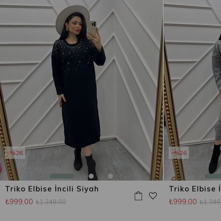
%26
%26
Triko Elbise İncili Siyah
Triko Elbise İ
₺999,00
₺999,00
₺1.349,00
₺1.349