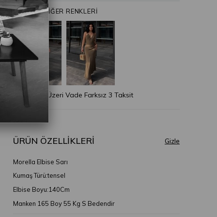
ÜRÜNÜN DİĞER RENKLERİ
* 2.500 TL Üzeri Vade Farksız 3 Taksit
ÜRÜN ÖZELLIKLERI
Morella Elbise Sarı
Kumaş Türü:tensel
Elbise Boyu:140Cm
Manken 165 Boy 55 Kg S Bedendir