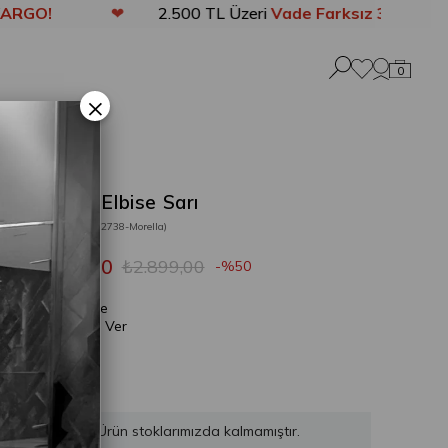
❤
2.500 TL Üzeri
Vade Farksız 3 Taksit
❤
0
×
Morella Elbise Sarı
Stok Kodu
(202738-Morella)
₺1.449,50
₺2.899,00
50
Gelince
Haber Ver
Ürün stoklarımızda kalmamıştır.