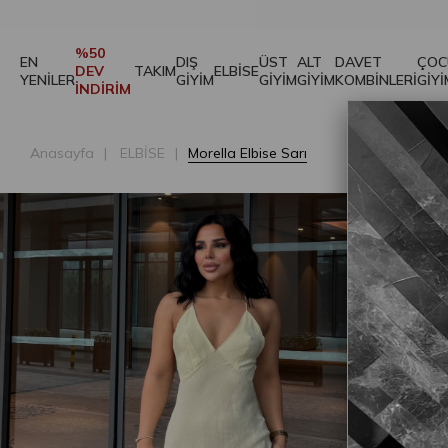
Morella Elbise Sarı
₺1.449,50
₺2.899,00
%50
EN
DIŞ
ÜST
ALT
DAVET
ÇOC
DEV
TAKIM
ELBİSE
YENİLER
GİYİM
GİYİM
GİYİM
KOMBİNLERİ
GİYİ
İNDİRİM
Anasayfa
ELBİSE
Morella Elbise Sarı