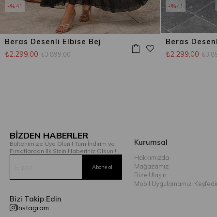
%41
%41
Beras Desenli Elbise Bej
Beras Desenli
₺2.299,00
₺2.299,00
₺3.899,00
₺3.8
BİZDEN HABERLER
Kurumsal
Bültenimize Üye Olun ! Tüm İndirim ve
Fırsatlardan İlk Sizin Haberiniz Olsun !
Hakkımızda
Mağazamız
Bize Ulaşın
Mobil Uygulamamızı Keşfedi
Bizi Takip Edin
Instagram