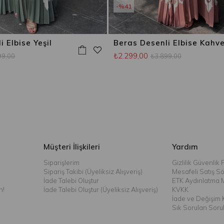
%41
 Elbise Yeşil
Beras Desenli Elbise Kahv
₺2.299,00
99,00
₺3.899,00
Müşteri İlişkileri
Yardım
Siparişlerim
Gizlilik Güvenlik P
Sipariş Takibi (Üyeliksiz Alışveriş)
Mesafeli Satış S
İade Talebi Oluştur
ETK Aydınlatma 
n!
İade Talebi Oluştur (Üyeliksiz Alışveriş)
KVKK
İade ve Değişim K
Sık Sorulan Soru