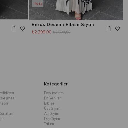
%41
e
Beras Desenli Elbise Siyah
₺2.299,00
₺3.899,00
Kategoriler
olitikası
Dev İndirim
özleşmesi
En Yeniler
Metni
Elbise
Üst Giyim
uralları
Alt Giyim
lar
Dış Giyim
Takım