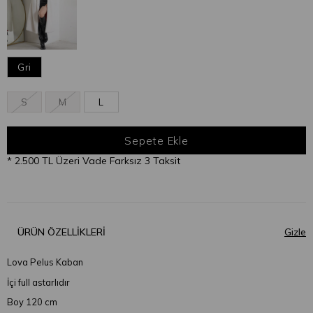
Gri
S
M
L
* 2.500 TL Üzeri Vade Farksız 3 Taksit
ÜRÜN ÖZELLIKLERI
Lova Pelus Kaban
İçi full astarlıdır
Boy 120 cm