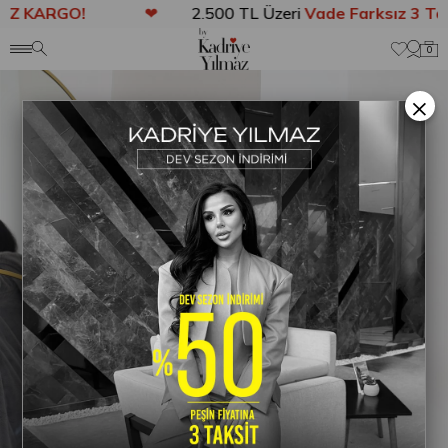
Z KARGO!
❤
2.500 TL Üzeri
Vade Farksız 3 Taks
Anasayfa
DIŞ GİYİM
KABAN
Lova Peluş Kaban Gri
0
×