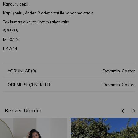
Kanguru cepli
Kapüşonlu , önden 2 adet cıtcıt ile kapanmaktadır
Tok kumas a kalite üretim rahat kalıp
S 36/38
M 40/42
L 42/44
YORUMLAR
(0)
ÖDEME SEÇENEKLERI
Benzer Ürünler