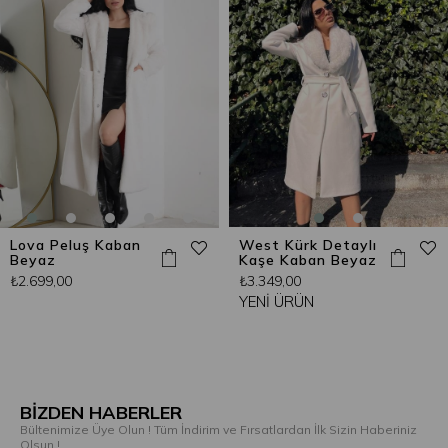
Lova Peluş Kaban
West Kürk Detaylı
Beyaz
Kaşe Kaban Beyaz
₺2.699,00
₺3.349,00
YENI ÜRÜN
BİZDEN HABERLER
Bültenimize Üye Olun ! Tüm İndirim ve Fırsatlardan İlk Sizin Haberiniz
Olsun !