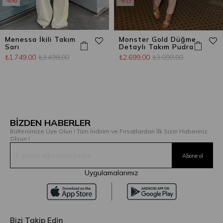
%50
%13
Menessa İkili Takım
Monster Gold Düğme
Sarı
Detaylı Takım Pudra
₺1.749,00
₺3.498,00
₺2.699,00
₺3.099,00
BİZDEN HABERLER
Bültenimize Üye Olun ! Tüm İndirim ve Fırsatlardan İlk Sizin Haberiniz
Olsun !
Uygulamalarımız
Bizi Takip Edin