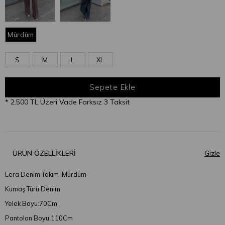
Mürdüm
S
M
L
XL
* 2.500 TL Üzeri Vade Farksız 3 Taksit
ÜRÜN ÖZELLIKLERI
Lera Denim Takım Mürdüm
Kumaş Türü:Denim
Yelek Boyu:70Cm
Pantolon Boyu:110Cm