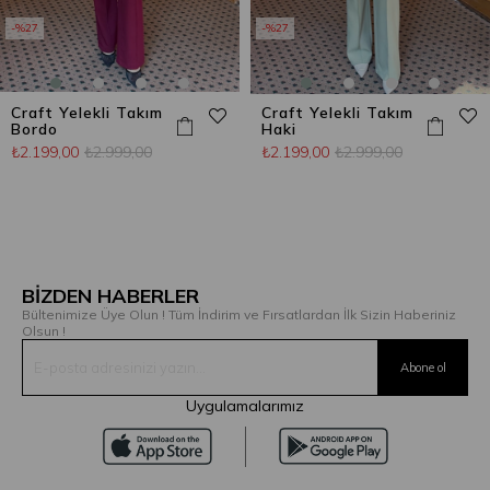
%27
%27
Craft Yelekli Takım
Craft Yelekli Takım
Bordo
Haki
₺2.199,00
₺2.999,00
₺2.199,00
₺2.999,00
BİZDEN HABERLER
Bültenimize Üye Olun ! Tüm İndirim ve Fırsatlardan İlk Sizin Haberiniz
Olsun !
Uygulamalarımız