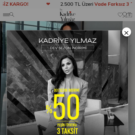
Z KARGO!
❤
2.500 TL Üzeri
Vade Farksız 3 Tak
Anasayfa
TAKIM
TÜM TAKIMLAR
Lera Denim Takım Mürdüm
0
×