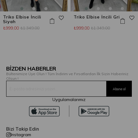
Triko Elbise İncili
Triko Elbise İncili Gri
Siyah
₺999,00
₺1.349,00
₺999,00
₺1.349,00
BİZDEN HABERLER
Bültenimize Üye Olun ! Tüm İndirim ve Fırsatlardan İlk Sizin Haberiniz
Olsun !
Uygulamalarımız
Bizi Takip Edin
Instagram