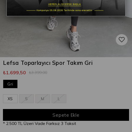
Lefsa Toparlayıcı Spor Takım Gri
₺1.699,50
₺3.399,00
Gri
XS
S
M
L
* 2.500 TL Üzeri Vade Farksız 3 Taksit