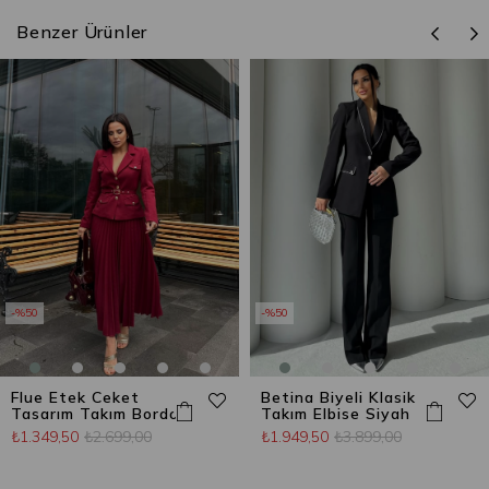
Benzer Ürünler
%50
%50
Flue Etek Ceket
Betina Biyeli Klasik
Tasarım Takım Bordo
Takım Elbise Siyah
₺1.349,50
₺2.699,00
₺1.949,50
₺3.899,00