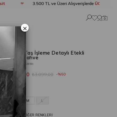
❤
3.500 TL ve Üzeri Alışverişlerde
ÜCRETSİZ KARGO
0
×
Lasvin Taş İşleme Detaylı Etekli
Takım Kahve
Stok Kodu
(202659)
₺1.549,50
₺3.099,00
50
Kahve
S
M
L
ÜRÜNÜN DİĞER RENKLERİ