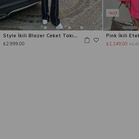
%23
Style İkili Blazer Ceket Takım Siyah
Pink İkili Et
₺2.999,00
₺1.149,00
₺1.4