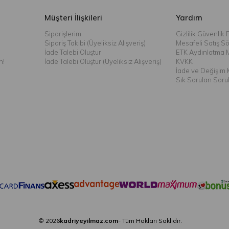
Müşteri İlişkileri
Yardım
Siparişlerim
Gizlilik Güvenlik P
Sipariş Takibi (Üyeliksiz Alışveriş)
Mesafeli Satış S
İade Talebi Oluştur
ETK Aydınlatma 
n!
İade Talebi Oluştur (Üyeliksiz Alışveriş)
KVKK
İade ve Değişim K
Sık Sorulan Soru
© 2026
kadriyeyilmaz.com
- Tüm Hakları Saklıdır.