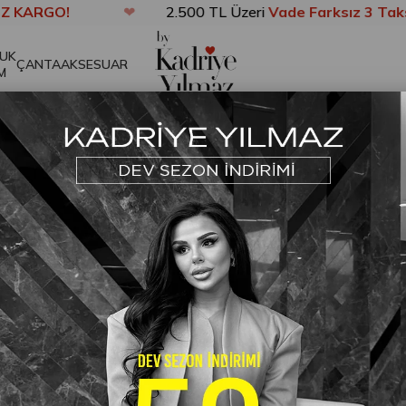
O!
❤
2.500 TL Üzeri
Vade Farksız 3 Taksit
UK
ÇANTA
AKSESUAR
M
ahve