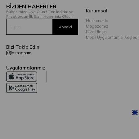
BİZDEN HABERLER
Kurumsal
Bültenimize Üye Olun ! Tüm İndirim ve
Fırsatlardan İlk Sizin Haberiniz Olsun !
Hakkımızda
Mağazamız
Bize Ulaşın
Mobil Uygulamamızı Keşfedi
Bizi Takip Edin
Instagram
Uygulamalarımız