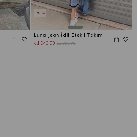
%50
Luna Jean İkili Etekli Takım Mavi
₺1.049,50
₺2.099,00