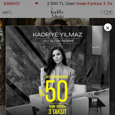
KARGO!
❤
2.500 TL Üzeri
Vade Farksız 3 Taksi
Anasayfa
DIŞ GİYİM
Larissa Kürk Benekli Gri
0
×