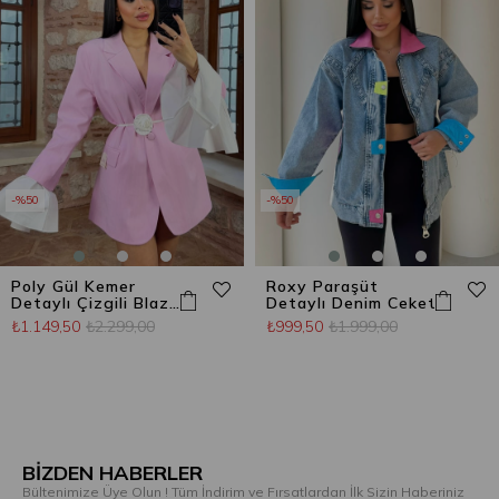
%50
%50
Poly Gül Kemer
Roxy Paraşüt
Detaylı Çizgili Blazer
Detaylı Denim Ceket
Ceket Şeker Pembe
₺1.149,50
₺2.299,00
₺999,50
₺1.999,00
BİZDEN HABERLER
Bültenimize Üye Olun ! Tüm İndirim ve Fırsatlardan İlk Sizin Haberiniz