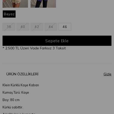
Beyaz
38
40
42
44
46
* 2.500 TL Üzeri Vade Farksız 3 Taksit
ÜRÜN ÖZELLIKLERI
Klein Kürklü Kaşe Kaban
Kumaş Türü: Kaşe
Boy: 80 cm
Kürkü sabittir.