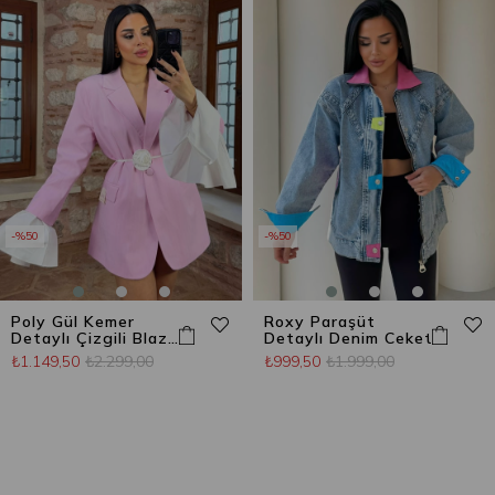
%50
%50
Poly Gül Kemer
Roxy Paraşüt
Detaylı Çizgili Blazer
Detaylı Denim Ceket
Ceket Şeker Pembe
₺1.149,50
₺2.299,00
₺999,50
₺1.999,00