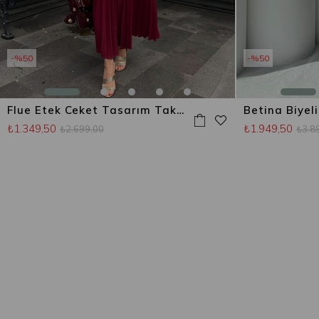
%50
%50
Flue Etek Ceket Tasarım Takım Bordo
₺1.349,50
₺1.949,50
₺2.699,00
₺3.8