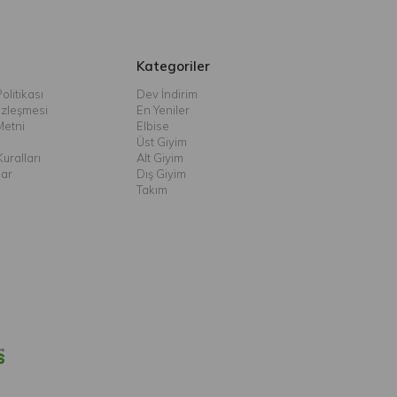
Kategoriler
olitikası
Dev İndirim
özleşmesi
En Yeniler
Metni
Elbise
Üst Giyim
uralları
Alt Giyim
lar
Dış Giyim
Takım