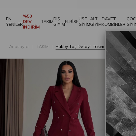
%50
EN
DIŞ
ÜST
ALT
DAVET
ÇOC
DEV
TAKIM
ELBİSE
YENİLER
GİYİM
GİYİM
GİYİM
KOMBİNLERİ
GİYİ
İNDİRİM
Anasayfa
TAKIM
Hubby Taş Detaylı Takım Bordo