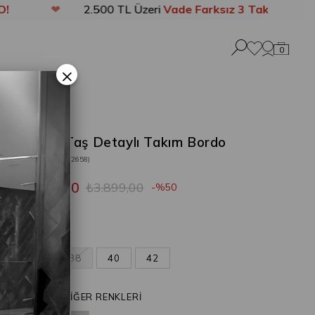
❤
2.500 TL Üzeri
Vade Farksız 3 Taksit
❤
0
×
Hubby Taş Detaylı Takım Bordo
Stok Kodu
(202658)
₺1.949,50
₺3.899,00
50
Bordo
36
38
40
42
ÜRÜNÜN DİĞER RENKLERİ