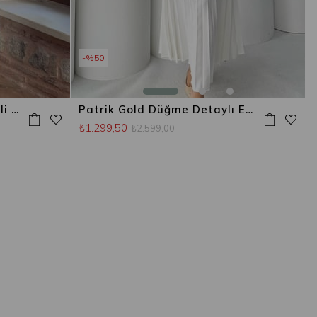
%50
Easy Gömlek Detaylı Ceketli Etek Takım Lacivert
Patrik Gold Düğme Detaylı Etekli Takım Beyaz
₺1.299,50
₺2.599,00