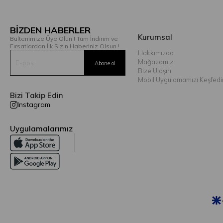
BİZDEN HABERLER
Kurumsal
Bültenimize Üye Olun ! Tüm İndirim ve
Fırsatlardan İlk Sizin Haberiniz Olsun !
Hakkımızda
Mağazamız
Bize Ulaşın
Mobil Uygulamamızı Keşfedi
Bizi Takip Edin
Instagram
Uygulamalarımız