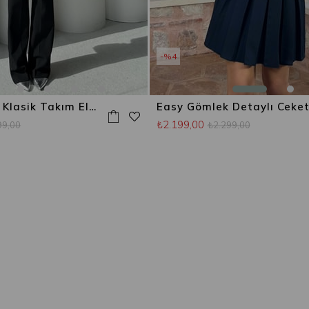
%4
Betina Biyeli Klasik Takım Elbise Siyah
₺2.199,00
99,00
₺2.299,00