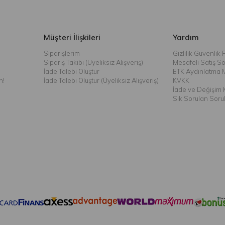
Müşteri İlişkileri
Yardım
Siparişlerim
Gizlilik Güvenlik P
Sipariş Takibi (Üyeliksiz Alışveriş)
Mesafeli Satış S
İade Talebi Oluştur
ETK Aydınlatma 
n!
İade Talebi Oluştur (Üyeliksiz Alışveriş)
KVKK
İade ve Değişim K
Sık Sorulan Soru