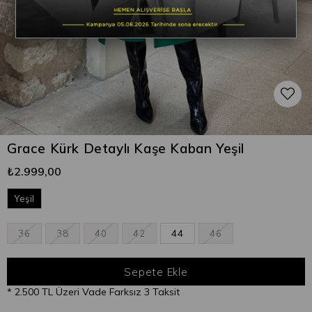
Grace Kürk Detaylı Kaşe Kaban Yeşil
₺2.999,00
Yeşil
36
38
40
42
44
46
* 2.500 TL Üzeri Vade Farksız 3 Taksit