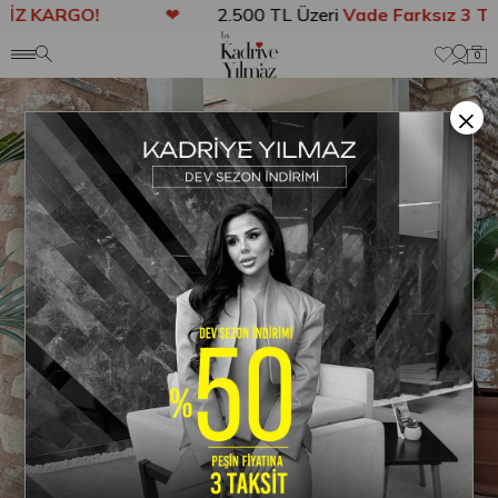
Z KARGO!
❤
2.500 TL Üzeri
Vade Farksız 3 Tak
Anasayfa
DIŞ GİYİM
KABAN
Grace Kürk Detaylı Kaşe Kaban Ye
0
×