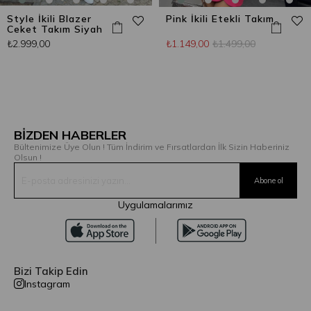
Style İkili Blazer
Pink İkili Etekli Takım
Ceket Takım Siyah
₺2.999,00
₺1.149,00
₺1.499,00
BİZDEN HABERLER
Bültenimize Üye Olun ! Tüm İndirim ve Fırsatlardan İlk Sizin Haberiniz
Olsun !
Uygulamalarımız
Bizi Takip Edin
Instagram