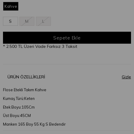
Kahve
S
M
L
* 2.500 TL Üzeri Vade Farksız 3 Taksit
ÜRÜN ÖZELLIKLERI
Flose Etekli Takım Kahve
Kumaş Türü:Keten
Etek Boyu:105Cm
Üst Boyu:45CM
Manken 165 Boy 55 Kg S Bedendir