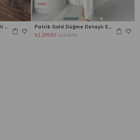
%50
Easy Gömlek Detaylı Ceketli Etek Takım Lacivert
Patrik Gold Düğme Detaylı Etekli Takım Beyaz
₺1.299,50
₺2.599,00