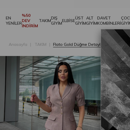
%50
EN
DIŞ
ÜST
ALT
DAVET
ÇOC
DEV
TAKIM
ELBİSE
YENİLER
GİYİM
GİYİM
GİYİM
KOMBİNLERİ
GİYİ
İNDİRİM
Anasayfa
TAKIM
Flato Gold Düğme Detaylı Takım Lila