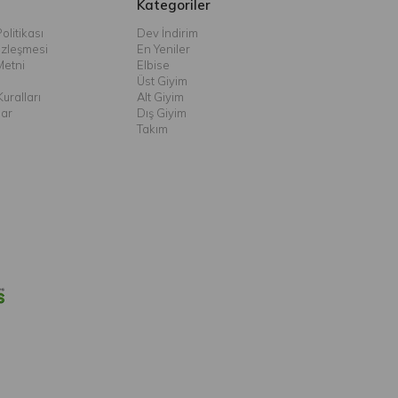
Kategoriler
olitikası
Dev İndirim
özleşmesi
En Yeniler
Metni
Elbise
Üst Giyim
uralları
Alt Giyim
lar
Dış Giyim
Takım