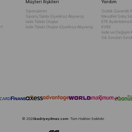
Müşteri İlişkileri
Yardım
Siparişlerim
Gizlilik Güvenlik P
Sipariş Takibi (Üyeliksiz Alışveriş)
Mesafeli Satış S
İade Talebi Oluştur
ETK Aydınlatma 
n!
İade Talebi Oluştur (Üyeliksiz Alışveriş)
KVKK
İade ve Değişim K
Sık Sorulan Soru
© 2026
kadriyeyilmaz.com
- Tüm Hakları Saklıdır.