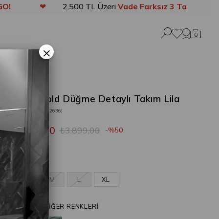
❤
2.500 TL Üzeri
Vade Farksız 3 Taksit
❤
0
×
Flato Gold Düğme Detaylı Takım Lila
Stok Kodu
(202636)
₺1.949,50
₺3.899,00
50
Lila
S
M
L
XL
ÜRÜNÜN DİĞER RENKLERİ