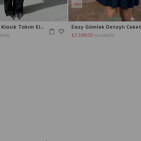
%4
Betina Biyeli Klasik Takım Elbise Siyah
₺2.199,00
99,00
₺2.299,00