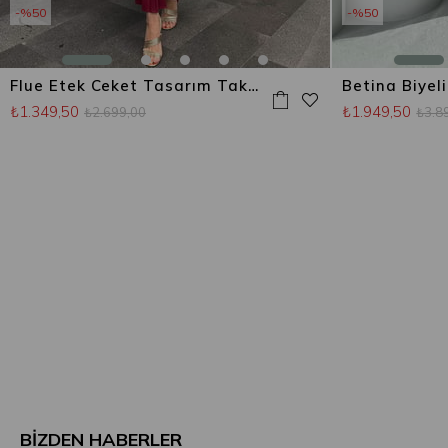
%50
%50
Flue Etek Ceket Tasarım Takım Bordo
₺1.349,50
₺1.949,50
₺2.699,00
₺3.8
BİZDEN HABERLER