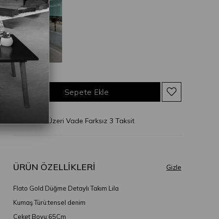
* 2.500 TL Üzeri Vade Farksız 3 Taksit
ÜRÜN ÖZELLIKLERI
Flato Gold Düğme Detaylı Takım Lila
Kumaş Türü:tensel denim
Ceket Boyu:65Cm