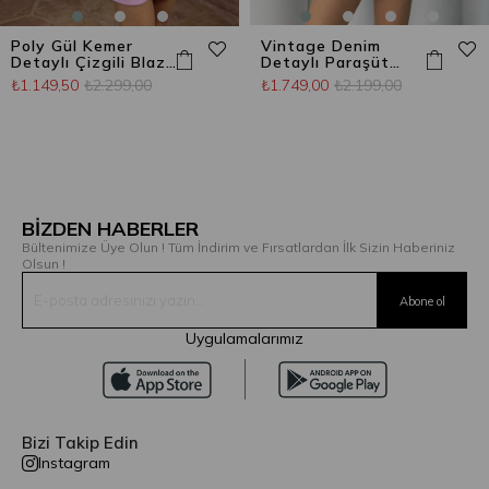
Poly Gül Kemer
Vintage Denim
Detaylı Çizgili Blazer
Detaylı Paraşüt
Ceket Şeker Pembe
Ceket Bej
₺1.149,50
₺2.299,00
₺1.749,00
₺2.199,00
BİZDEN HABERLER
Bültenimize Üye Olun ! Tüm İndirim ve Fırsatlardan İlk Sizin Haberiniz
Olsun !
Uygulamalarımız
Bizi Takip Edin
Instagram