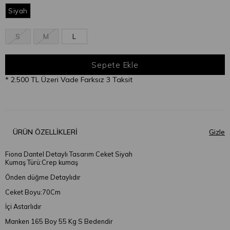
Siyah
S
M
L
* 2.500 TL Üzeri Vade Farksız 3 Taksit
ÜRÜN ÖZELLIKLERI
Fiona Dantel Detaylı Tasarım Ceket Siyah
Kumaş Türü:Crep kumaş
Önden düğme Detaylıdır
Ceket Boyu:70Cm
İçi Astarlıdır
Manken 165 Boy 55 Kg S Bedendir