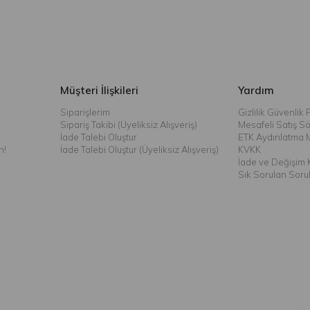
Müşteri İlişkileri
Yardım
Siparişlerim
Gizlilik Güvenlik P
Sipariş Takibi (Üyeliksiz Alışveriş)
Mesafeli Satış S
İade Talebi Oluştur
ETK Aydınlatma 
n!
İade Talebi Oluştur (Üyeliksiz Alışveriş)
KVKK
İade ve Değişim K
Sık Sorulan Soru