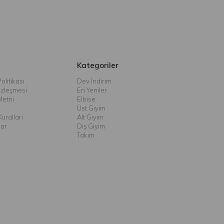
Kategoriler
olitikası
Dev İndirim
özleşmesi
En Yeniler
Metni
Elbise
Üst Giyim
uralları
Alt Giyim
lar
Dış Giyim
Takım