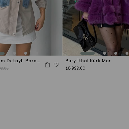
Vintage Denim Detaylı Paraşüt Ceket Bej
Pury İthal Kürk Mor
₺8.999,00
99,00