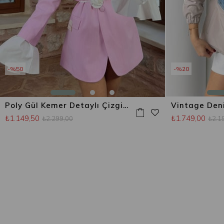
%50
%20
Poly Gül Kemer Detaylı Çizgili Blazer Ceket Şeker Pembe
₺1.149,50
₺1.749,00
₺2.299,00
₺2.1