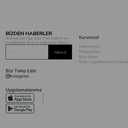
BİZDEN HABERLER
Kurumsal
Bültenimize Üye Olun ! Tüm İndirim ve
Fırsatlardan İlk Sizin Haberiniz Olsun !
Hakkımızda
Mağazamız
Bize Ulaşın
Mobil Uygulamamızı Keşfedi
Bizi Takip Edin
Instagram
Uygulamalarımız