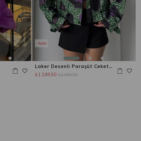
%50
Laker Desenli Paraşüt Ceket Yeşil
₺1.249,50
₺2.499,00