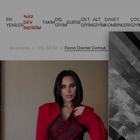
%50
EN
DIŞ
ÜST
ALT
DAVET
ÇOC
DEV
TAKIM
ELBİSE
YENİLER
GİYİM
GİYİM
GİYİM
KOMBİNLERİ
GİYİ
İNDİRİM
Anasayfa
DIŞ GİYİM
Fiona Dantel Detaylı Tasarım Ceket K