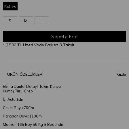
Kahve
S
M
L
* 2.500 TL Üzeri Vade Farksız 3 Taksit
ÜRÜN ÖZELLIKLERI
Elvina Dantel Detaylı Takım Kahve
Kumaş Türü :Crep
İçi Astarlıdır
Ceket Boyu:70Cm
Pantolon Boyu:110Cm
Manken 165 Boy 55 Kg S Bedendir