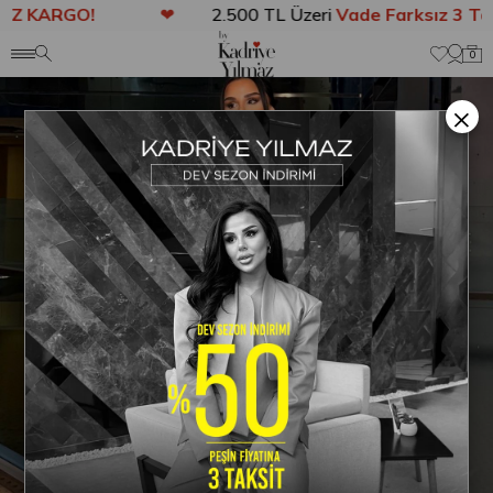
Z KARGO!
❤
2.500 TL Üzeri
Vade Farksız 3 Taks
Anasayfa
TAKIM
Elvina Dantel Detaylı Takım Kahve
0
×