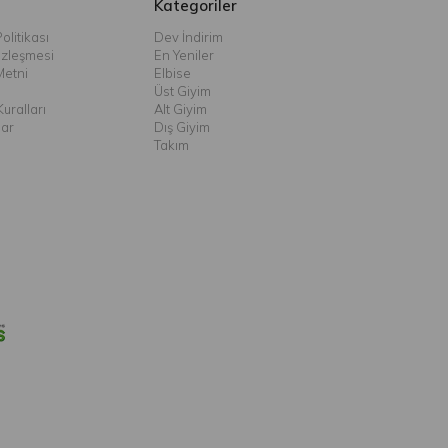
Kategoriler
olitikası
Dev İndirim
özleşmesi
En Yeniler
Metni
Elbise
Üst Giyim
uralları
Alt Giyim
lar
Dış Giyim
Takım