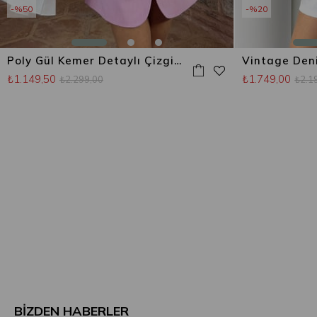
%50
%20
Poly Gül Kemer Detaylı Çizgili Blazer Ceket Şeker Pembe
₺1.149,50
₺1.749,00
₺2.299,00
₺2.1
BİZDEN HABERLER