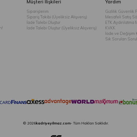
Müşteri İlişkileri
Yardım
Siparişlerim
Gizlilik Güvenlik P
Sipariş Takibi (Üyeliksiz Alışveriş)
Mesafeli Satış S
İade Talebi Oluştur
ETK Aydınlatma 
n!
İade Talebi Oluştur (Üyeliksiz Alışveriş)
KVKK
İade ve Değişim K
Sık Sorulan Soru
© 2026
kadriyeyilmaz.com
- Tüm Hakları Saklıdır.