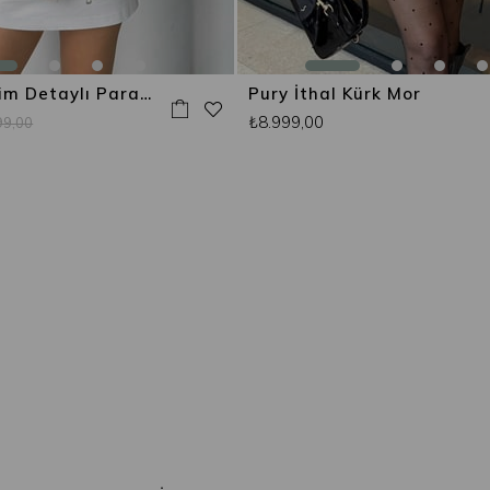
Vintage Denim Detaylı Paraşüt Ceket Bej
Pury İthal Kürk Mor
₺8.999,00
99,00