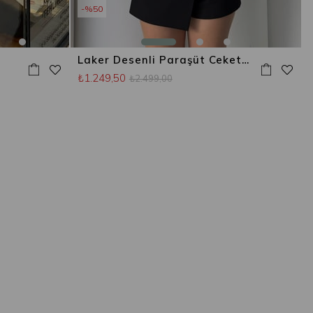
%50
Laker Desenli Paraşüt Ceket Yeşil
₺1.249,50
₺2.499,00