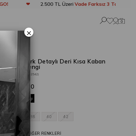
❤
2.500 TL Üzeri
Vade Farksız 3 Taksit
❤
0
×
Dina Kürk Detaylı Deri Kısa Kaban
Kahverengi
Stok Kodu
(202542)
₺2.989,00
Kahverengi
36
38
40
42
ÜRÜNÜN DİĞER RENKLERİ