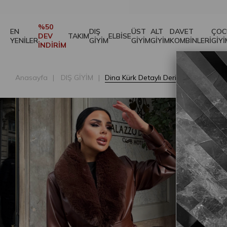
%50
EN
DIŞ
ÜST
ALT
DAVET
ÇOC
DEV
TAKIM
ELBİSE
YENİLER
GİYİM
GİYİM
GİYİM
KOMBİNLERİ
GİYİ
İNDİRİM
Anasayfa
DIŞ GİYİM
Dina Kürk Detaylı Deri Kısa Kaban K