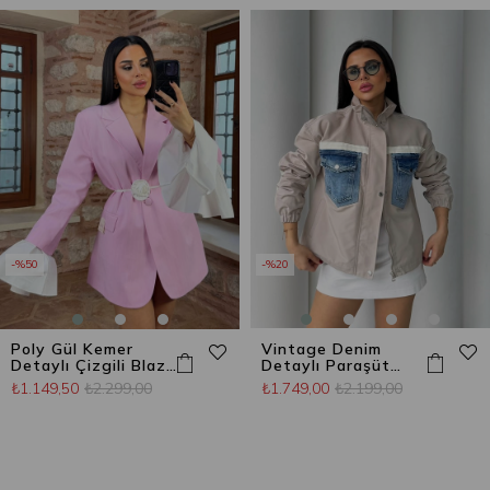
%50
%20
Poly Gül Kemer
Vintage Denim
Detaylı Çizgili Blazer
Detaylı Paraşüt
Ceket Şeker Pembe
Ceket Bej
₺1.149,50
₺2.299,00
₺1.749,00
₺2.199,00