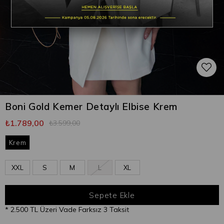
Boni Gold Kemer Detaylı Elbise Krem
₺1.789,00
₺3.599,00
Krem
XXL
S
M
L
XL
* 2.500 TL Üzeri Vade Farksız 3 Taksit