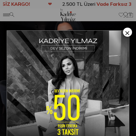
İZ KARGO!
❤
2.500 TL Üzeri
Vade Farksız 3 Ta
Anasayfa
ELBİSE
Boni Gold Kemer Detaylı Elbise Krem
0
×