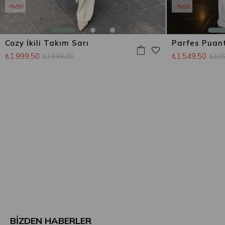
%50
%50
Cozy İkili Takım Sarı
₺1.999,50
₺1.549,50
₺3.999,00
₺3.0
BİZDEN HABERLER