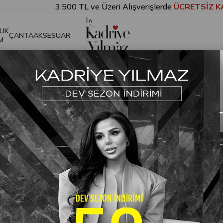
3.500 TL ve Üzeri Alışverişlerde
ÜCRETSİZ KARGO!
UK
ÇANTA
AKSESUAR
M
Detaylı Takım Sarı