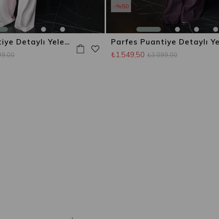
%50
Parfes Puantiye Detaylı Yelekli Takım Pembe
₺1.549,50
99,00
₺3.099,00