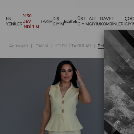
%50
EN
DIŞ
ÜST
ALT
DAVET
ÇOC
DEV
TAKIM
ELBİSE
YENİLER
GİYİM
GİYİM
GİYİM
KOMBİNLERİ
GİYİ
İNDİRİM
Anasayfa
TAKIM
YELEKLİ TAKIMLAR
Belka Gold Düğme 