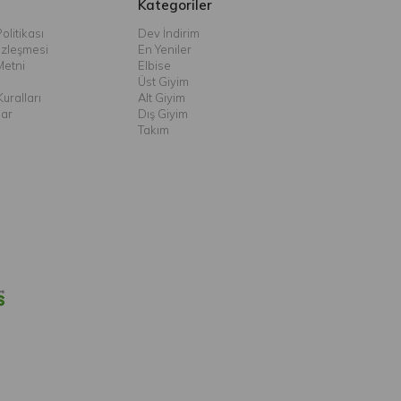
Kategoriler
olitikası
Dev İndirim
özleşmesi
En Yeniler
Metni
Elbise
Üst Giyim
uralları
Alt Giyim
lar
Dış Giyim
Takım