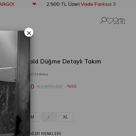
❤
2.500 TL Üzeri
Vade Farksız 3 Taksit
❤
0
×
Belka Gold Düğme Detaylı Takım
Sarı
Stok Kodu
(202724-Belka)
₺1.449,50
₺2.899,00
50
Sarı
S
M
L
XL
ÜRÜNÜN DİĞER RENKLERİ