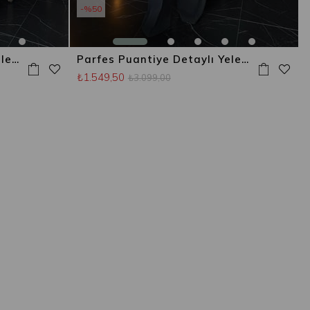
%50
Parfes Puantiye Detaylı Yelekli Takım Bordo
Parfes Puantiye Detaylı Yelekli Takım Siyah
₺1.549,50
₺3.099,00