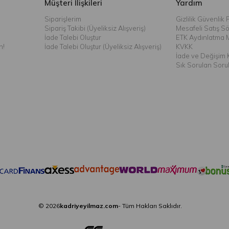
Müşteri İlişkileri
Yardım
Siparişlerim
Gizlilik Güvenlik P
Sipariş Takibi (Üyeliksiz Alışveriş)
Mesafeli Satış S
İade Talebi Oluştur
ETK Aydınlatma 
n!
İade Talebi Oluştur (Üyeliksiz Alışveriş)
KVKK
İade ve Değişim K
Sık Sorulan Soru
© 2026
kadriyeyilmaz.com
- Tüm Hakları Saklıdır.