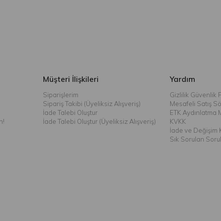
Müşteri İlişkileri
Yardım
Siparişlerim
Gizlilik Güvenlik P
Sipariş Takibi (Üyeliksiz Alışveriş)
Mesafeli Satış S
İade Talebi Oluştur
ETK Aydınlatma 
n!
İade Talebi Oluştur (Üyeliksiz Alışveriş)
KVKK
İade ve Değişim K
Sık Sorulan Soru