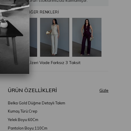
Ürün stoklarımızda kalmamıştır.
ÜRÜNÜN DİĞER RENKLERİ
* 2.500 TL Üzeri Vade Farksız 3 Taksit
ÜRÜN ÖZELLIKLERI
Belka Gold Düğme Detaylı Takım
Kumaş Türü:Crep
Yelek Boyu:60Cm
Pantolon Boyu:110Cm