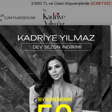
3.500 TL ve Üzeri Alışverişlerde
ÜCRETSİZ KARGO!
Kahve
₺1.699,00
₺2.899,00
UK
ÇANTA
AKSESUAR
M
Detaylı Takım Kahve