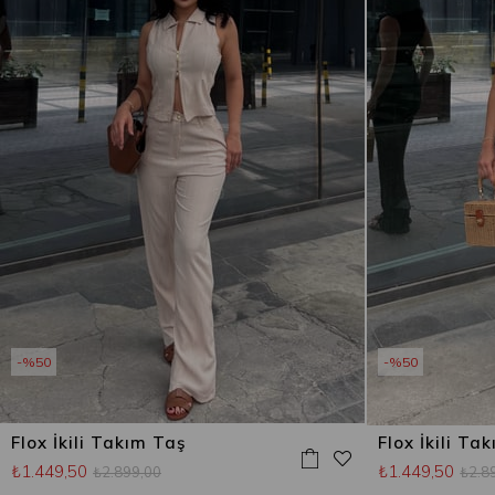
%50
%50
Flox İkili Takım Taş
Flox İkili Ta
₺1.449,50
₺1.449,50
₺2.899,00
₺2.8