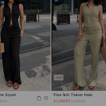
%50
kım Siyah
Flox İkili Takım Haki
₺1.449,50
99,00
₺2.899,00