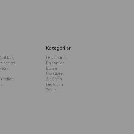
Kategoriler
olitikası
Dev İndirim
özleşmesi
En Yeniler
Metni
Elbise
Üst Giyim
uralları
Alt Giyim
lar
Dış Giyim
Takım