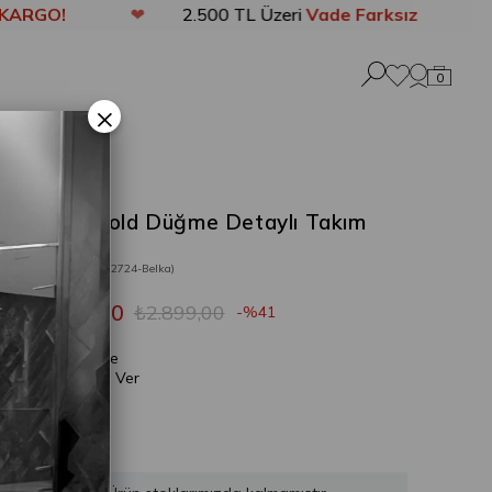
❤
2.500 TL Üzeri
Vade Farksız 3 Taksit
❤
0
×
Belka Gold Düğme Detaylı Takım
Kahve
Stok Kodu
(202724-Belka)
₺1.699,00
₺2.899,00
41
Gelince
Haber Ver