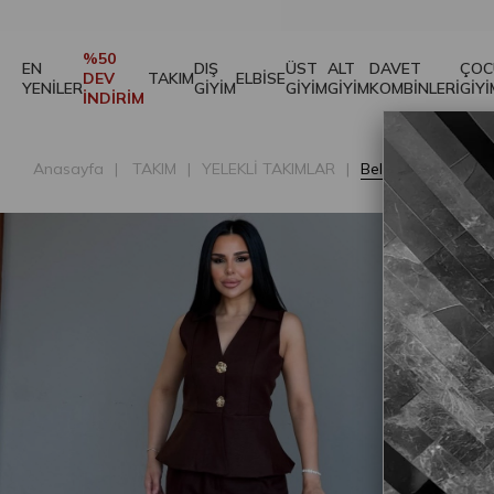
Belka Gold Düğme Detaylı Takım Kahve
%50
EN
DIŞ
ÜST
ALT
DAVET
ÇOC
DEV
TAKIM
ELBİSE
YENİLER
GİYİM
GİYİM
GİYİM
KOMBİNLERİ
GİYİ
İNDİRİM
Anasayfa
TAKIM
YELEKLİ TAKIMLAR
Belka Gold Düğme 