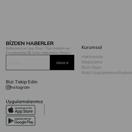
BİZDEN HABERLER
Kurumsal
Bültenimize Üye Olun ! Tüm İndirim ve
Fırsatlardan İlk Sizin Haberiniz Olsun !
Hakkımızda
Mağazamız
Bize Ulaşın
Mobil Uygulamamızı Keşfedi
Bizi Takip Edin
Instagram
Uygulamalarımız