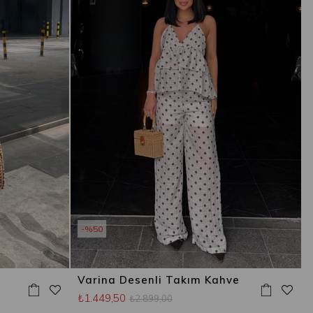
%50
Varina Desenli Takım Kahve
₺1.449,50
₺2.899,00