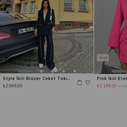
%23
Style İkili Blazer Ceket Takım Siyah
Pink İkili Et
₺2.999,00
₺1.149,00
₺1.4