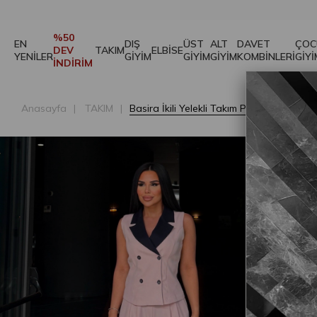
%50
EN
DIŞ
ÜST
ALT
DAVET
ÇOC
DEV
TAKIM
ELBİSE
YENİLER
GİYİM
GİYİM
GİYİM
KOMBİNLERİ
GİYİ
İNDİRİM
Anasayfa
TAKIM
Basira İkili Yelekli Takım Pembe