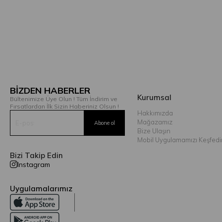
BİZDEN HABERLER
Kurumsal
Bültenimize Üye Olun ! Tüm İndirim ve
Fırsatlardan İlk Sizin Haberiniz Olsun !
Hakkımızda
Mağazamız
Bize Ulaşın
Mobil Uygulamamızı Keşfedi
Bizi Takip Edin
Instagram
Uygulamalarımız