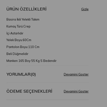
ÜRÜN ÖZELLIKLERI
Basira İkili Yelekli Takım
Kumaş Türü:Crep
İçi Astarlıdır
Yelek Boyu:60Cm
Pantolon Boyu:110 Cm
Beli Düğmelidir
Manken 165 Boy 55 Kg S Bedendir
YORUMLAR
(0)
ÖDEME SEÇENEKLERI