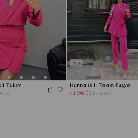
%50
ekli Takım
Hanna İkili Takım Fuşya
₺1.299,50
99,00
₺2.599,00