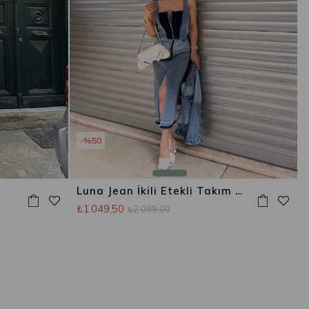
%50
Luna Jean İkili Etekli Takım Mavi
₺1.049,50
₺2.099,00