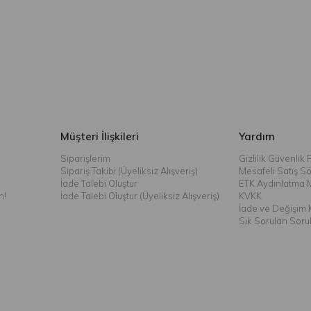
Müşteri İlişkileri
Yardım
Siparişlerim
Gizlilik Güvenlik P
Sipariş Takibi (Üyeliksiz Alışveriş)
Mesafeli Satış S
İade Talebi Oluştur
ETK Aydınlatma 
n!
İade Talebi Oluştur (Üyeliksiz Alışveriş)
KVKK
İade ve Değişim K
Sık Sorulan Soru