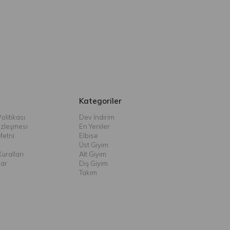
Kategoriler
olitikası
Dev İndirim
özleşmesi
En Yeniler
Metni
Elbise
Üst Giyim
uralları
Alt Giyim
lar
Dış Giyim
Takım