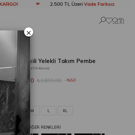
❤
2.500 TL Üzeri
Vade Farksız 3 Taksit
0
×
Basira İkili Yelekli Takım Pembe
Stok Kodu
(202725-Basira)
₺1.949,50
₺3.899,00
50
Pembe
S
M
L
XL
ÜRÜNÜN DİĞER RENKLERİ