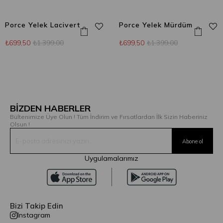
Porce Yelek Lacivert
Porce Yelek Mürdüm
₺699,50
₺1.399,00
₺699,50
₺1.399,00
BİZDEN HABERLER
Bültenimize Üye Olun ! Tüm İndirim ve Fırsatlardan İlk Sizin Haberiniz
Olsun !
Uygulamalarımız
Bizi Takip Edin
Instagram