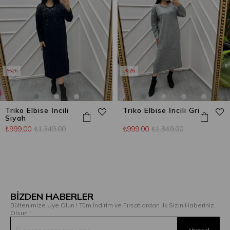
%26
%26
Triko Elbise İncili
Triko Elbise İncili Gri
Siyah
₺999,00
₺1.349,00
₺999,00
₺1.349,00
BİZDEN HABERLER
Bültenimize Üye Olun ! Tüm İndirim ve Fırsatlardan İlk Sizin Haberiniz
Olsun !