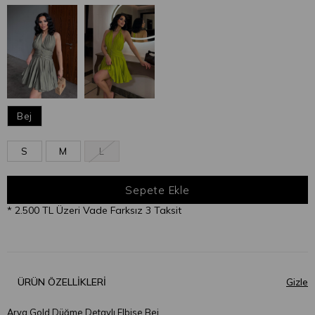
Bej
S
M
L
* 2.500 TL Üzeri Vade Farksız 3 Taksit
ÜRÜN ÖZELLIKLERI
Arya Gold Düğme Detaylı Elbise Bej