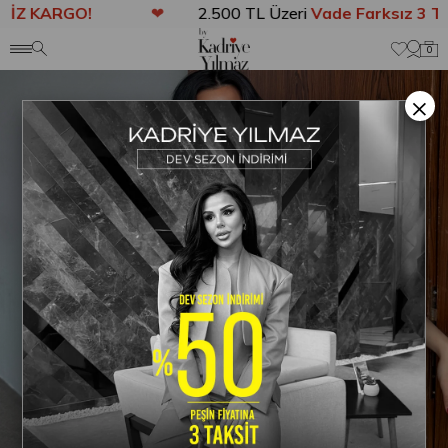
Z KARGO!
❤
2.500 TL Üzeri
Vade Farksız 3 Tak
Anasayfa
ELBİSE
Arya Gold Düğme Detaylı Elbise Bej
0
×