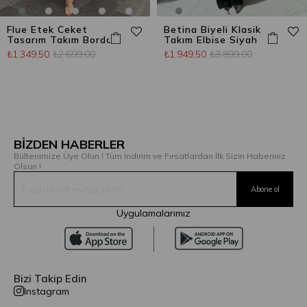
Flue Etek Ceket
Betina Biyeli Klasik
Tasarım Takım Bordo
Takım Elbise Siyah
₺1.349,50
₺2.699,00
₺1.949,50
₺3.899,00
BİZDEN HABERLER
Bültenimize Üye Olun ! Tüm İndirim ve Fırsatlardan İlk Sizin Haberiniz
Olsun !
Uygulamalarımız
Bizi Takip Edin
Instagram