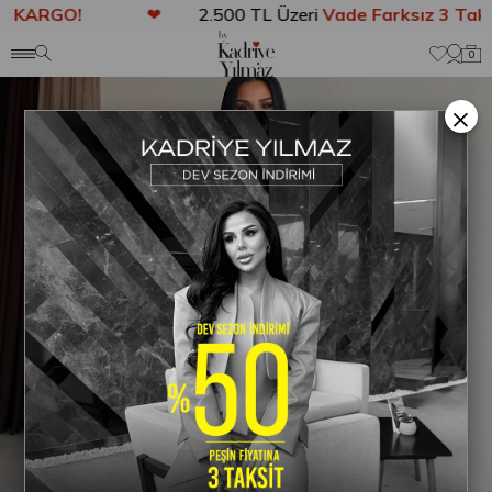
 KARGO!
❤
2.500 TL Üzeri
Vade Farksız 3 Taksi
Anasayfa
TAKIM
Antonya Gold Düğme Detaylı Takım Beyaz
0
×