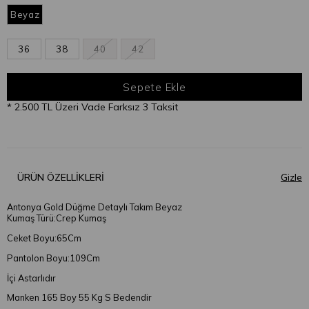
Beyaz
36
38
40
42
* 2.500 TL Üzeri Vade Farksız 3 Taksit
ÜRÜN ÖZELLIKLERI
Antonya Gold Düğme Detaylı Takım Beyaz
Kumaş Türü:Crep Kumaş
Ceket Boyu:65Cm
Pantolon Boyu:109Cm
İçi Astarlıdır
Manken 165 Boy 55 Kg S Bedendir